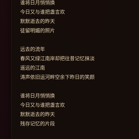
谁将日月悄悄换
今日又与谁把盏言欢
默默逝去的昨天
徒留明媚的照片
远去的流年
春风又绿江南岸却把往昔记忆抹淡
遥远的江南
涛声依旧运河畔空余下昨日的笑颜
谁将日月悄悄换
今日又与谁把盏言欢
默默逝去的昨天
残存记忆的片段