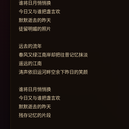
谁将日月悄悄换
今日又与谁把盏言欢
默默逝去的昨天
徒留明媚的照片
远去的流年
春风又绿江南岸却把往昔记忆抹淡
遥远的江南
涛声依旧运河畔空余下昨日的笑颜
谁将日月悄悄换
今日又与谁把盏言欢
默默逝去的昨天
残存记忆的片段