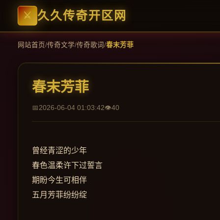
久久传奇开区网
网站首页
/
传奇文学
/
传奇歌词
/
春末芳菲
春末芳菲
2026-06-04 01:03:42
40
曾经青涩的少年
春色温柔许下过誓言
期盼今生可相伴
五月芳菲纷纷绽