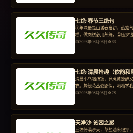
七绝·春节三绝句
①年味最是山城春启初，蒸笼气
糕，做肉糕必用蒸笼。②压岁
者闯
2026年08月06日
33
七绝·清晨拾趣（依韵和
清晨小鸟唱疏篱，竟惹黄蜂醉
衣。蜂绕花丛姿影俏，嗡嗡学
2026年08月06日
28
天净沙·贫困之惑
丘坟倚漠沙天，草盐油米眼穿