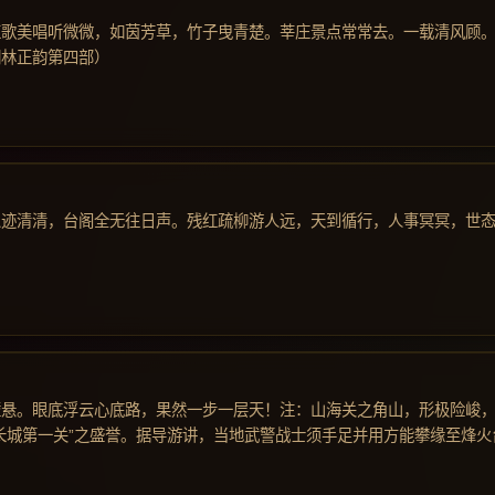
红歌美唱听微微，如茵芳草，竹子曳青楚。莘庄景点常常去。一载清风顾
词林正韵第四部）
人迹清清，台阁全无往日声。残红疏柳游人远，天到循行，人事冥冥，世
壁悬。眼底浮云心底路，果然一步一层天！注：山海关之角山，形极险峻
长城第一关”之盛誉。据导游讲，当地武警战士须手足并用方能攀缘至烽火