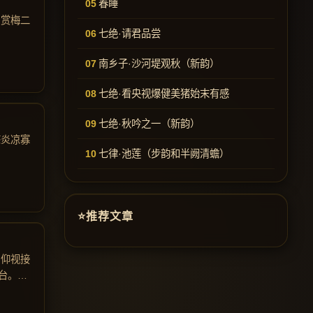
春睡
。赏梅二
七绝·请君品尝
南乡子·沙河堤观秋（新韵）
七绝·看央视爆健美猪始末有感
七绝·秋吟之一（新韵）
态炎凉寡
七律·池莲（步韵和半阙清蟾）
推荐文章
，仰视接
台。其