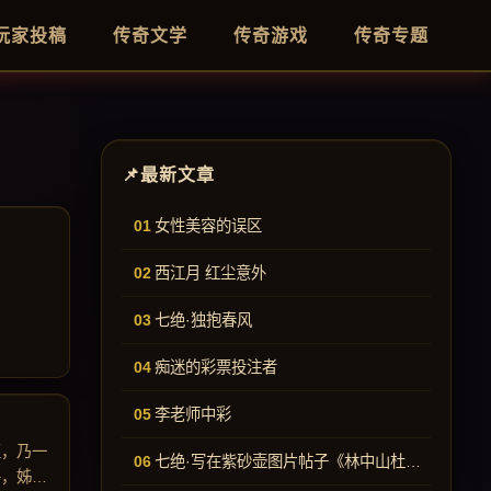
玩家投稿
传奇文学
传奇游戏
传奇专题
最新文章
女性美容的误区
西江月 红尘意外
七绝·独抱春风
痴迷的彩票投注者
李老师中彩
至，乃一
七绝·写在紫砂壶图片帖子《林中山杜鹃》下的话（两个）
平，姊妹