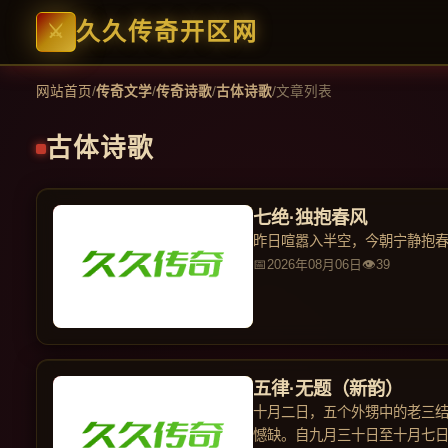
久久传奇开区网
网站首页
/
传奇文学
/
传奇诗歌
/
古体诗歌
/
文章列表
古体诗歌
七绝·独抱春风
昨日喧嚣入半空，今朝宁静抱
2026年08月06日
39
五律·无题（新韵）
十月二日，五个外甥中的老三
憾缺。自九月三十日至十月七