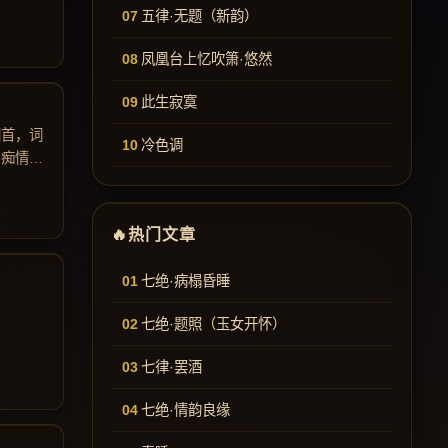
五律·无题（新韵）
凤凰台上忆吹箫·悠然
此生寂寞
回首，词
冷色调
，痴情
热门文章
七绝·病榻昏睡
七绝·题照（玉女开怀）
七律·罢酒
七绝·情韵良缘