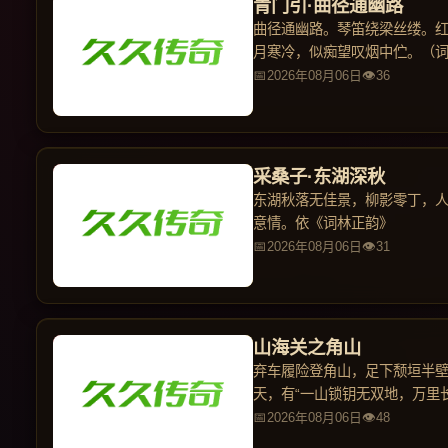
青门引·曲径通幽路
曲径通幽路。琴笛绕梁丝缕。
月寒冷，似痴望叹烟中伫。（
2026年08月06日
36
采桑子·东湖深秋
东湖秋落无佳景，柳影零丁，
意情。依《词林正韵》
2026年08月06日
31
山海关之角山
弃车履险登角山，足下颓垣半
天，有“一山锁钥无双地，万里
上
2026年08月06日
48