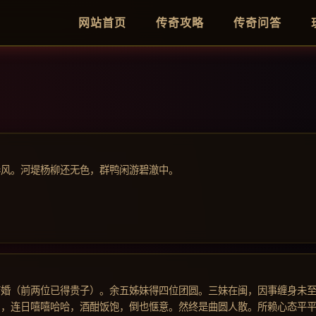
网站首页
传奇攻略
传奇问答
春风。河堤杨柳还无色，群鸭闲游碧澈中。
结婚（前两位已得贵子）。余五姊妹得四位团圆。三妹在闽，因事缠身未
日，连日嘻嘻哈哈，酒酣饭饱，倒也惬意。然终是曲圆人散。所赖心态平