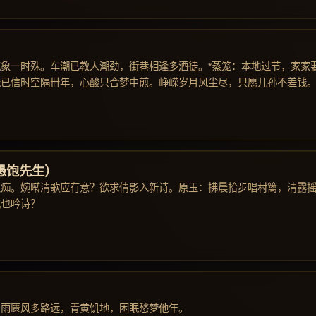
象一时殊。车潮已教人潮劲，街巷相逢多酒徒。*蒸笼：本地过节，家家
钱已信时空隔卌年，心酸只合梦中煎。峥嵘岁月风尘尽，只愿儿孙不差钱
愚饱先生）
又痴。婉啭清歌应有意？欲求倩影入新诗。原玉：拂晨拾步唱村篱，清露
我也吟诗？
，雨匮风多路远，青黄饥地，困眠愁梦他年。