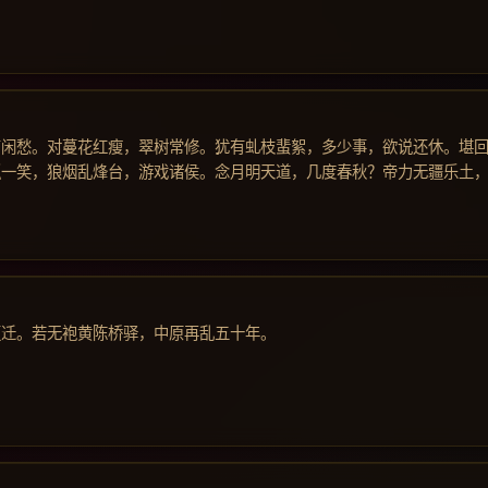
剪闲愁。对蔓花红瘦，翠树常修。犹有虬枝蜚絮，多少事，欲说还休。堪
狐一笑，狼烟乱烽台，游戏诸侯。念月明天道，几度春秋？帝力无疆乐土
更迁。若无袍黄陈桥驿，中原再乱五十年。