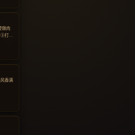
要做肉
。③打工
摇风香满