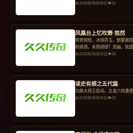
亲亲
2026年08月06日
31
凤凰台上忆吹箫·悠然
铁骨铜枝，冰绡弄玉，删繁裁
前病酒，未雨绸缪？周幽，妩
远，深
2026年08月06日
36
读史有感之五代篇
功鼎大将王臣间，五皇六姓叠
2026年08月06日
32