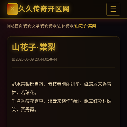
☰
久久传奇开区网
网站首页
/
传奇文学
/
传奇诗歌
/
古体诗歌
/
山花子·棠梨
山花子·棠梨
2026-06-09 20:44:01
44
野水棠梨影自斜，素枝春晓闹妍华。蜂蝶敢来香雪
舞，若琼花。
千点香痕花露重，淡云来绕作轻纱。飘去红衫村姑
笑，赛丹霞。