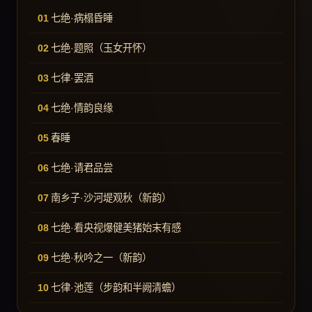
七绝·病榻昏睡
七绝·题照（玉女开怀）
七律·罢酒
七绝·情韵良缘
春睡
七绝·请君品尝
南乡子·沙河堤观秋（新韵）
七绝·看央视爆健美猪始末有感
七绝·秋吟之一（新韵）
七律·池莲（步韵和半阙清蟾）