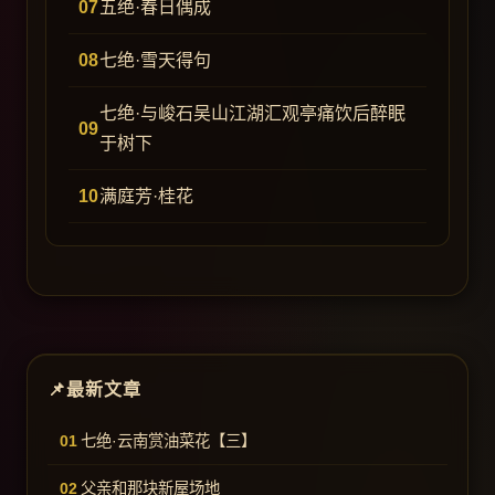
五绝·春日偶成
七绝·雪天得句
七绝·与峻石吴山江湖汇观亭痛饮后醉眠
于树下
满庭芳·桂花
最新文章
七绝·云南赏油菜花【三】
父亲和那块新屋场地