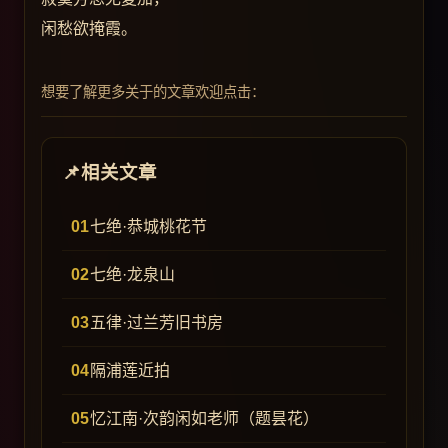
闲愁欲掩霞。
想要了解更多关于的文章欢迎点击：
相关文章
七绝·恭城桃花节
七绝·龙泉山
五律·过兰芳旧书房
隔浦莲近拍
忆江南·次韵闲如老师（题昙花）