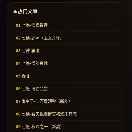
热门文章
七绝·病榻昏睡
七绝·题照（玉女开怀）
七律·罢酒
七绝·情韵良缘
春睡
七绝·请君品尝
南乡子·沙河堤观秋（新韵）
七绝·看央视爆健美猪始末有感
七绝·秋吟之一（新韵）