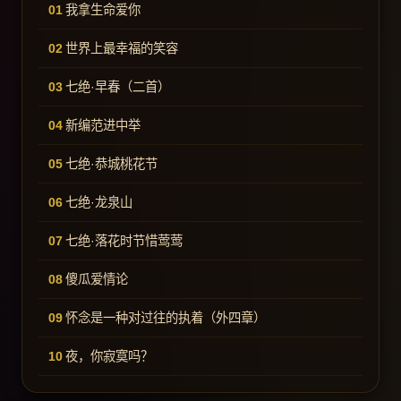
我拿生命爱你
世界上最幸福的笑容
七绝·早春（二首）
新编范进中举
七绝·恭城桃花节
七绝·龙泉山
七绝·落花时节惜莺莺
傻瓜爱情论
怀念是一种对过往的执着（外四章）
夜，你寂寞吗？