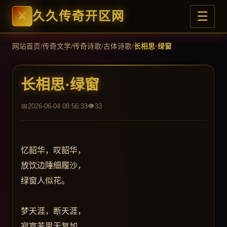
☰
久久传奇开区网
网站首页
/
传奇文学
/
传奇诗歌
/
古体诗歌
/
长相思·绿窗
长相思·绿窗
2026-06-04 08:56:33
33
忆韶华，叹韶华，
放饮边陲细履沙，
绿窗人似花。
梦天涯，断天涯，
寂寞芳思无复加，