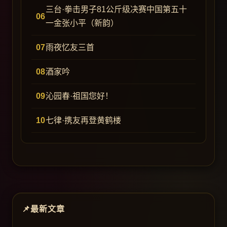
三台·拳击男子81公斤级决赛中国第五十
一金张小平（新韵）
雨夜忆友三首
酒家吟
沁园春·祖国您好！
七律·携友再登黄鹤楼
最新文章