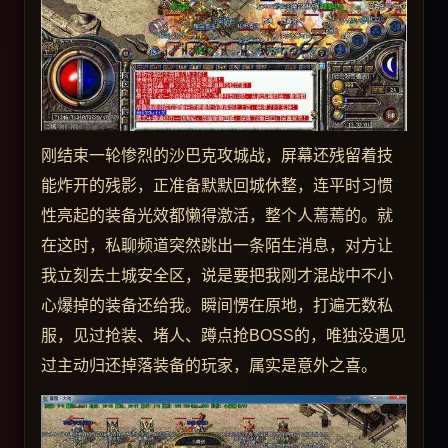
刚结束一轮惨烈的沙巴克攻城战，屏幕还残留着技
能炸开的残影，正准备默默回城休整，连平时习惯
性亮起的装备光效都懒得激活，整个人蔫蔫的。就
在这时，私聊频道突然跳出一条陌生消息，对方让
我立刻去土城安全区，说是要把我刚才混战中不小
心爆掉的装备还给我。瞬间愣在原地，打遍无数私
服，见过抢装、堵人、蹲点抢BOSS的，唯独没遇见
过主动归还掉落装备的玩家，属实是意外之喜。