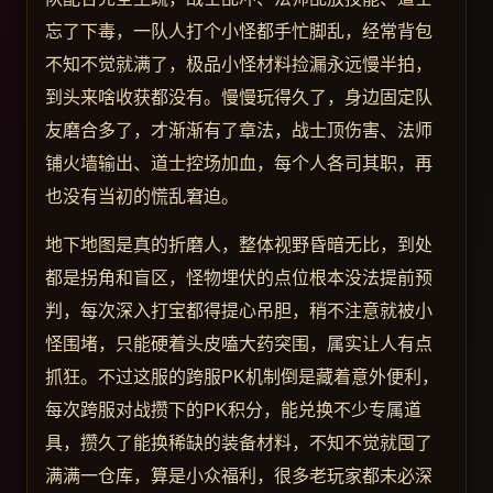
忘了下毒，一队人打个小怪都手忙脚乱，经常背包
不知不觉就满了，极品小怪材料捡漏永远慢半拍，
到头来啥收获都没有。慢慢玩得久了，身边固定队
友磨合多了，才渐渐有了章法，战士顶伤害、法师
铺火墙输出、道士控场加血，每个人各司其职，再
也没有当初的慌乱窘迫。
地下地图是真的折磨人，整体视野昏暗无比，到处
都是拐角和盲区，怪物埋伏的点位根本没法提前预
判，每次深入打宝都得提心吊胆，稍不注意就被小
怪围堵，只能硬着头皮嗑大药突围，属实让人有点
抓狂。不过这服的跨服PK机制倒是藏着意外便利，
每次跨服对战攒下的PK积分，能兑换不少专属道
具，攒久了能换稀缺的装备材料，不知不觉就囤了
满满一仓库，算是小众福利，很多老玩家都未必深