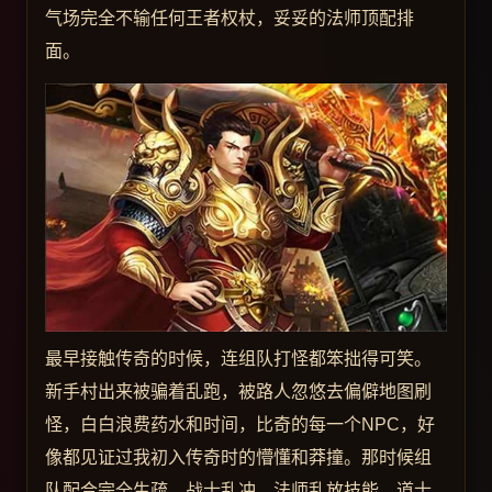
气场完全不输任何王者权杖，妥妥的法师顶配排
面。
最早接触传奇的时候，连组队打怪都笨拙得可笑。
新手村出来被骗着乱跑，被路人忽悠去偏僻地图刷
怪，白白浪费药水和时间，比奇的每一个NPC，好
像都见证过我初入传奇时的懵懂和莽撞。那时候组
队配合完全生疏，战士乱冲、法师乱放技能、道士