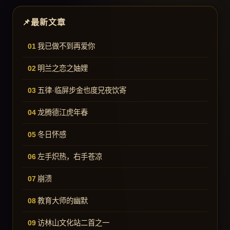
最新文章
我已做不到再爱你
明兰之恋之妯娌
五律·临屏步金也度兄夜饮寄
龙腾德江虎年春
冬日怀感
左手炽热，右手苍凉
崩溃
教育大师的幽默
访林山文化站二首之一