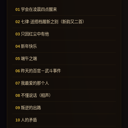
学会在凌晨四点醒来
七律·送搭档履新之别（新韵又二首）
只因红尘中有他
新年快乐
端午之端
昨天的百官－武斗事件
我最爱的那个人
不懂说话（相声）
叛逆的出路
人的矛盾