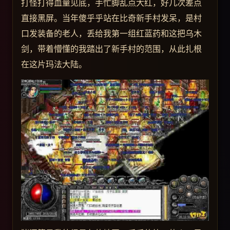
打怪打得血量见底，手忙脚乱点大红，好几次差点
直接黑屏。当年傻乎乎站在比奇新手村发呆，是村
口发装备的老人，丢给我第一组红蓝药和这把乌木
剑，带着懵懂的我踏出了新手村的范围，从此扎根
在这片玛法大陆。