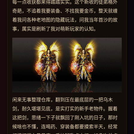
每一点收获都来得踏踏实实。这个新收的徒弟格外
奇葩，不追着我要装备、不找我要金币，整天就缠
着我问各种老地图的隐藏玩法，问我当年首沙的故
事，属实是刷新了我对萌新玩家的认知。
闲来无事整理仓库，翻到压在最底层的一把乌木
剑，耐久堪堪见底，是实打实的新手老物件。握着
这把剑，思绪一下子就飘回了刚入坑的日子，那时
候啥也不懂，连喝药、穿装备都要摸索半天，经常