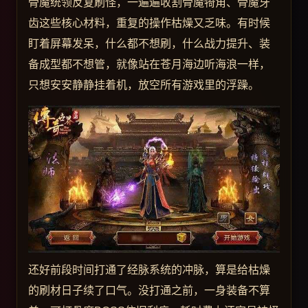
骨魔统领反复刷怪，一遍遍收割骨魔犄角、骨魔牙
齿这些核心材料，重复的操作枯燥又乏味。有时候
盯着屏幕发呆，什么都不想刷，什么战力提升、装
备成型都不想管，就像站在苍月海边听海浪一样，
只想安安静静挂着机，放空所有游戏里的浮躁。
还好前段时间打通了经脉系统的冲脉，算是给枯燥
的刷材日子续了口气。没打通之前，一身装备不算