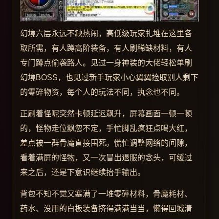
幻境六层永远不缺热闹，高低级玩家扎堆在这里各
取所需，有人蹲高阶装备，有人刷稀缺材料，有人
专门蹲点偷袭路人。见过一身神装的大佬轻松单刷
幻境BOSS，也见过新手玩家小心翼翼捡取别人剩下
的零碎物资，每个人的玩法不同，执念也不同。
正刷着怪呢突然卡顿延迟飙升，屏幕画面一顿一顿
的，怪物走位飘忽不定，手忙脚乱疯狂点喝大红，
差点被一群骨魔直接围死。慌忙调整网络的间隙，
看着满屏的怪物，又一次冒出退服的念头，可缓过
来之后，还是下意识继续抬手输出。
背包不知不觉又塞满了一堆零碎材料，骨魔耗材、
药水、没用的白板装备挤得满满当当，懒得回城清