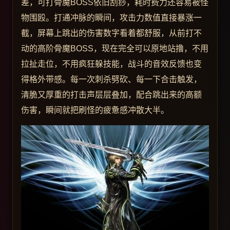
差，可打骨魔BOSS依旧刮痧，耗时费力还容易被怪
物围殴。打通冲脉的瞬间，攻击力数值直接暴涨一
截，屏幕上跳出的伤害数字看着都舒服，从前打不
动的高阶骨魔BOSS，现在完全可以原地站撸，不用
拉扯走位，不用疯狂躲技能，战斗的音效反馈也变
得格外带感。每一次刺杀劈砍、每一下合击触发，
清脆又厚重的打击声层层叠加，配合跳出来的高额
伤害，瞬间就把刷怪的疲惫感冲散大半。