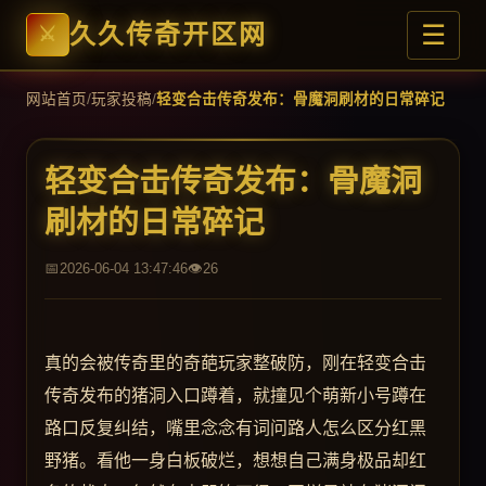
☰
久久传奇开区网
网站首页
/
玩家投稿
/
轻变合击传奇发布：骨魔洞刷材的日常碎记
轻变合击传奇发布：骨魔洞
刷材的日常碎记
2026-06-04 13:47:46
26
真的会被传奇里的奇葩玩家整破防，刚在轻变合击
传奇发布的猪洞入口蹲着，就撞见个萌新小号蹲在
路口反复纠结，嘴里念念有词问路人怎么区分红黑
野猪。看他一身白板破烂，想想自己满身极品却红