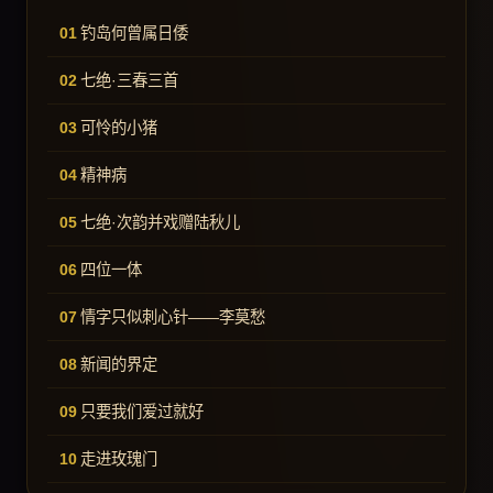
钓岛何曾属日倭
七绝·三春三首
可怜的小猪
精神病
七绝·次韵并戏赠陆秋儿
四位一体
情字只似刺心针——李莫愁
新闻的界定
只要我们爱过就好
走进玫瑰门