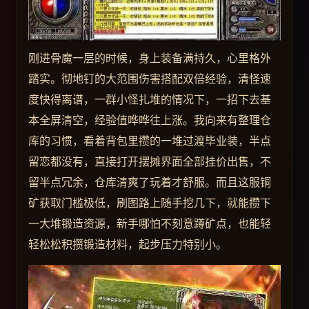
刚进骨魔一层的时候，身上装备满持久，心里格外
踏实。彻地钉的大范围伤害搭配双倍经验，清怪速
度快得离谱，一群小怪扎堆的情况下，一招下去基
本全屏清空，经验值哗哗往上涨。我向来有整理仓
库的习惯，看着背包里攒的一堆过渡毕业装，半点
留恋都没有，直接打开摆摊界面全部挂价出售，不
留半点冗余，仓库清爽了玩着才舒服。而且这服铜
矿获取门槛极低，刷图路上随手挖几下，就能攒下
一大堆锻造资源，新手哪怕不刻意蹲矿点，也能轻
轻松松积攒锻造材料，起步压力特别小。