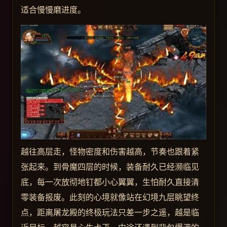
适合慢慢磨进度。
越往高层走，怪物密度和伤害越高，节奏也跟着紧
张起来。到骨魔四层的时候，装备耐久已经濒临见
底，每一次放彻地钉都小心翼翼，生怕耐久直接清
零装备报废。此刻的心境就像站在幻境九层眺望终
点，距离屠龙殿的终极玩法只差一步之遥，越是临