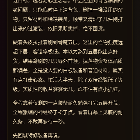
近目标，越容易心生忐忑。中途还遇到背包爆满的
老问题，只能临时停下清背包，删掉一堆没用的杂
物，只留材料和稀缺装备，顺带又清理了几件刚打
出来的过渡装，依旧果断卖掉，绝不囤货。
硬着头皮拉扯着刷到骨魔五层，这里的怪物强度远
超下层，容错率极低。本以为熬到五层能出点好
货，结果蹲刷的几只野外首领，掉落物资整体品质
都偏差，全是没人要的白板装备和普通材料，属实
有点打击心态。忙活大半天，除了双倍经验涨了等
级，实质性的收益寥寥无几，忍不住有点小抓狂。
全程靠着仅剩的一点装备耐久勉强打完五层开荒，
全程紧绷的神经终于松了点。看着屏幕上见底的耐
久条，不敢再多待一秒。
先回城特修装备再说。