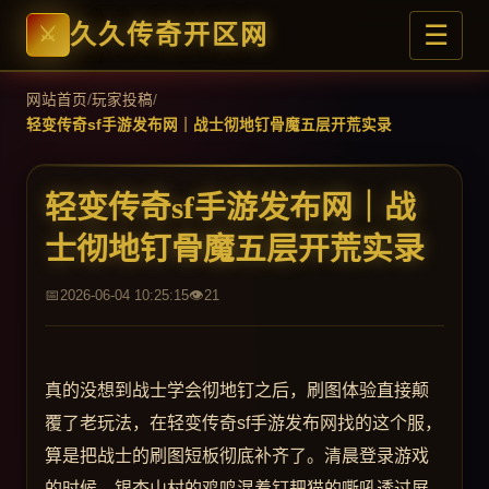
☰
久久传奇开区网
网站首页
/
玩家投稿
/
轻变传奇sf手游发布网｜战士彻地钉骨魔五层开荒实录
轻变传奇sf手游发布网｜战
士彻地钉骨魔五层开荒实录
2026-06-04 10:25:15
21
真的没想到战士学会彻地钉之后，刷图体验直接颠
覆了老玩法，在轻变传奇sf手游发布网找的这个服，
算是把战士的刷图短板彻底补齐了。清晨登录游戏
的时候，银杏山村的鸡鸣混着钉耙猫的嘶吼透过屏