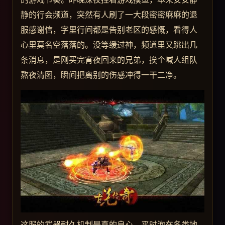
静的行会频道，突然有人刷了一大段密密麻麻的退
服感谢信，字里行间都是告别老区的感慨，看得人
心里莫名空落落的。没等缓过神，频道里又跳出几
条消息，是刚买完宵夜回来的兄弟，挨个喊人组队
熬夜清图，瞬间把离别的伤感冲得一干二净。
这服的武器耐久机制是真的良心，平时泡在各类地