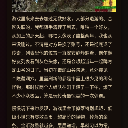
游戏里来来去去加过无数好友，大部分退游的、合
区失联的，我都随手清理了列表，唯独一个好友，
从加上的那天起，哪怕头像灰了整整两年，我也从
来没删过。不清楚对方是换了账号，还是彻底退了
传奇，列表里他的位置一直安安静静躺着，偶尔翻
好友列表看到灰色头像，还是会想起当年一起蹲毒
蛇山谷的日子。当初在毒蛇山谷瞎逛，意外撞见一
个隐藏洞穴，里面刷新的都是市面上很少见的稀有
怪物，那时候两个人组队在洞里蹲了一下午，爆了
不少小众极品，算是玩传奇最惊喜的一次偶遇。
慢慢玩下来也发现，游戏里金币掉落特别规矩，低
级小怪只有零散金币，越高阶的怪物，掉落的金
条、金币数量就越多，层层递增，早就习以为常，