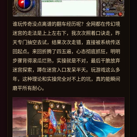
谁玩传奇没点离谱的翻车经历呢？全网都在传幻境
迷宫的走法是上上左右下，我次次照着口诀走，昨
天专门抽空去试，结果次次走错，直接被系统传送
回起点。来回折腾了四五遍，心态彻底抓狂，明明
步骤背得滚瓜烂熟，实操就是不对，最后干脆放弃
迷宫探索，蹲在迷宫入口发呆半天。玩游戏这么多
年，这种理论和实操完全对不上的坑，真的能瞬间
磨平所有耐心。