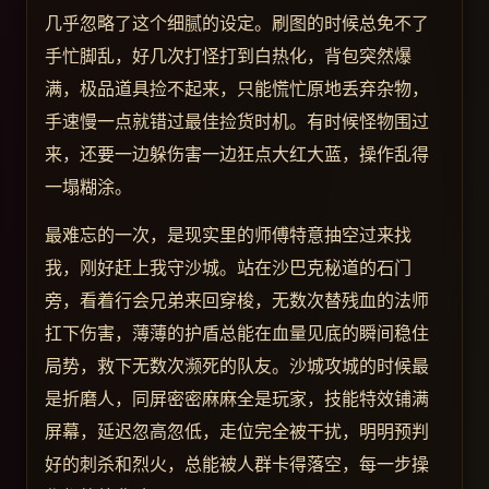
几乎忽略了这个细腻的设定。刷图的时候总免不了
手忙脚乱，好几次打怪打到白热化，背包突然爆
满，极品道具捡不起来，只能慌忙原地丢弃杂物，
手速慢一点就错过最佳捡货时机。有时候怪物围过
来，还要一边躲伤害一边狂点大红大蓝，操作乱得
一塌糊涂。
最难忘的一次，是现实里的师傅特意抽空过来找
我，刚好赶上我守沙城。站在沙巴克秘道的石门
旁，看着行会兄弟来回穿梭，无数次替残血的法师
扛下伤害，薄薄的护盾总能在血量见底的瞬间稳住
局势，救下无数次濒死的队友。沙城攻城的时候最
是折磨人，同屏密密麻麻全是玩家，技能特效铺满
屏幕，延迟忽高忽低，走位完全被干扰，明明预判
好的刺杀和烈火，总能被人群卡得落空，每一步操