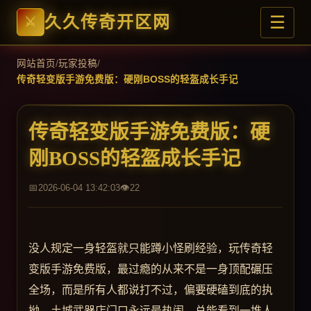
☰
久久传奇开区网
网站首页
/
玩家投稿
/
传奇轻变版手游免费版：硬刚BOSS的轻盔成长手记
传奇轻变版手游免费版：硬
刚BOSS的轻盔成长手记
2026-06-04 13:42:03
22
没人规定一身轻盔就只能蹲小怪刷经验，玩传奇轻
变版手游免费版，最过瘾的从来不是一身顶配碾压
全场，而是所有人都说打不过，偏要硬磕到底的执
拗。土城武器店门口永远最热闹，总能看到一堆人