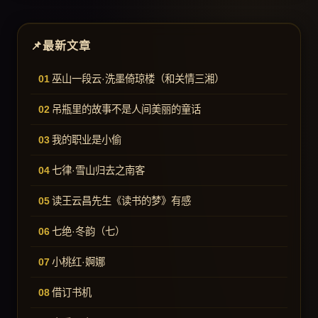
最新文章
巫山一段云·洗墨倚琼楼（和关情三湘）
吊瓶里的故事不是人间美丽的童话
我的职业是小偷
七律·雪山归去之南客
读王云昌先生《读书的梦》有感
七绝·冬韵（七）
小桃红·婀娜
借订书机