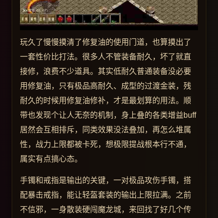
玩久了慢慢摸清了修复油的使用门道，也算摸出了
一套性价比打法。很多人不管装备耐久，坏了就直
接修，浪费不少道具。其实低耐久普通装备没必要
用修复油，只有极品高耐久、成型的过渡金装，残
耐久的时候用修复油修补，才是最划算的用法。顺
带也发现个让人无奈的机制，身上叠的各类增益buff
居然会互相排斥，同类效果没法叠加，再怎么堆属
性，战力上限都被卡死，想极限提战根本行不通，
属实有点搞心态。
手镯和戒指是输出的关键，一对极品攻伤手镯，搭
配暴击戒指，能让轻盔套装的输出上限拉满。之前
不信邪，一身散装硬闯魔龙城，来回找了好几个传