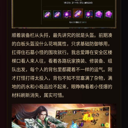
顺着装备栏从头捋，最先讲究的就是头盔。前期凑
的白板头盔没什么花哨属性，只求基础防御够用，
扛得住石墓小怪的围攻就行。我总爱蹲在安全区楼
梯口看人来人往，看着各路玩家换装、修装备、组
队出发，每个人的背包里都藏着不一样的运气。刚
才打怪打得太投入，背包不知不觉塞满了杂物，满
地的药水和小极品捡不起来，眼睁睁看着小怪爆的
材料刷新消失，属实可惜。