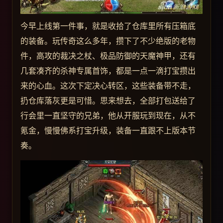
今早上线第一件事，就是收拾了仓库里所有压箱底
的装备。玩传奇这么多年，攒下了不少绝版的老物
件，高攻的裁决之杖、极品防御的天魔神甲，还有
几套凑齐的杀神专属首饰，都是一点一滴打宝攒出
来的心血。这次下定决心转区，这些装备带不走，
扔仓库落灰更是可惜。思来想去，全部打包送给了
行会里一直坚守的兄弟，他从开服玩到现在，从不
氪金，慢慢佛系打宝升级，装备一直跟不上版本节
奏。