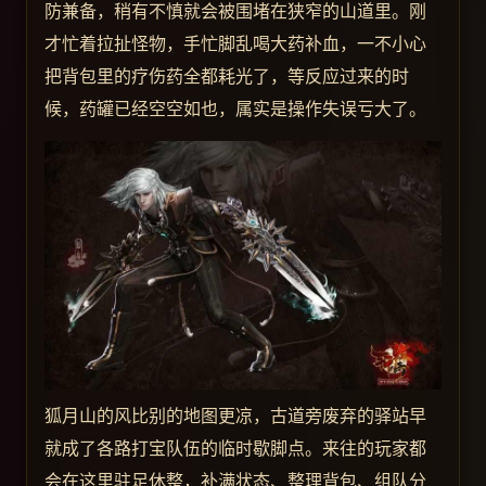
防兼备，稍有不慎就会被围堵在狭窄的山道里。刚
才忙着拉扯怪物，手忙脚乱喝大药补血，一不小心
把背包里的疗伤药全都耗光了，等反应过来的时
候，药罐已经空空如也，属实是操作失误亏大了。
狐月山的风比别的地图更凉，古道旁废弃的驿站早
就成了各路打宝队伍的临时歇脚点。来往的玩家都
会在这里驻足休整，补满状态、整理背包、组队分