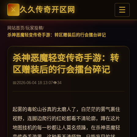
☰
久久传奇开区网
网站首页
/
玩家投稿
/
杀神恶魔轻变传奇手游：转区赠装后的行会擂台碎记
杀神恶魔轻变传奇手游：转
区赠装后的行会擂台碎记
2026-06-04 18:13:07
34
起雾的毒蛇山谷真的太磨人了，白茫茫的雾气裹住
视野，连脚边爬行的红蛇都看不清轮廓，蹲在这片
地图挂机的每一秒都让人莫名烦躁，在杀神恶魔轻
变传奇手游里，这种看不清怪物、只能盲目的状