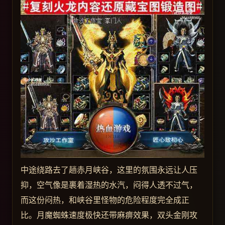
中途绕路去了趟赤月峡谷，这里的氛围永远让人压
抑，空气像是裹着湿热的水汽，闷得人透不过气，
而这份闷热，和峡谷里怪物的危险程度完全成正
比。月魔蜘蛛速度极快还带麻痹效果，双头金刚攻