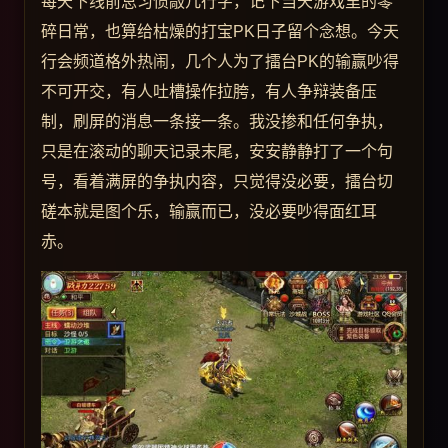
每天下线前总习惯敲几行字，记下当天游戏里的零
碎日常，也算给枯燥的打宝PK日子留个念想。今天
行会频道格外热闹，几个人为了擂台PK的输赢吵得
不可开交，有人吐槽操作拉胯，有人争辩装备压
制，刷屏的消息一条接一条。我没掺和任何争执，
只是在滚动的聊天记录末尾，安安静静打了一个句
号，看着满屏的争执内容，只觉得没必要，擂台切
磋本就是图个乐，输赢而已，没必要吵得面红耳
赤。