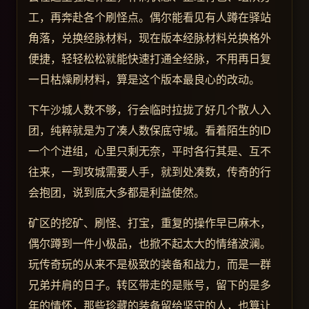
工，再奔赴各个刷怪点。偶尔能看见有人蹲在驿站
角落，兑换经脉材料，现在版本经脉材料兑换格外
便捷，轻轻松松就能快速打通全经脉，不用再日复
一日枯燥刷材料，算是这个版本最良心的改动。
下午沙城人数不够，行会临时拉拢了好几个散人入
团，纯粹就是为了凑人数保底守城。看着陌生的ID
一个个进组，心里只剩无奈，平时各行其是、互不
往来，一到攻城需要人手，就到处凑数，传奇的行
会抱团，说到底大多都是利益使然。
矿区的挖矿、刷怪、打宝，重复的操作早已麻木，
偶尔蹲到一件小极品，也掀不起太大的情绪波澜。
玩传奇玩的从来不是极致的装备和战力，而是一群
兄弟并肩的日子。转区带走的是账号，留下的是多
年的情怀，那些珍藏的装备留给坚守的人，也算让