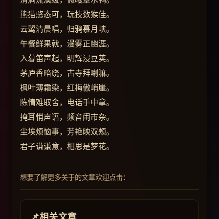
熊猫憨态可，玩技数猴佳。
云鹭清晨唱，归鸦慕月峡。
午餐鲜果就，漫雾正幽涯。
入暮笛声起，明辉浸豆荚。
茅庐香暗绕，古寺拜喇嘛。
枫叶薄霜染，红梅傲峭崖。
陈情难取舍，电话手中拿。
掩耳悄声语，频音闹市杂。
尘埃烦恼事，芳艳映双颊。
君子谦谦意，相思是梦花。
想要了解更多关于的文章欢迎点击：
相关文章