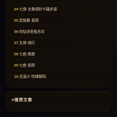
七律·太鲁阁砂卡礑步道
武陵春·喜雨
你钻进老板名车
五律·骑行
七绝·晚歌
七绝·相思
浣溪沙·险峰朝阳
推荐文章