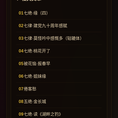
七绝·缘（四）
七律·建党九十周年感赋
七律·莫怪吟中感慨多（轱辘体）
七绝·桃花开了
被花恼·报春早
七绝·姐妹缘
倦客愁
五绝·金长城
七绝·读《湖畔之钓》