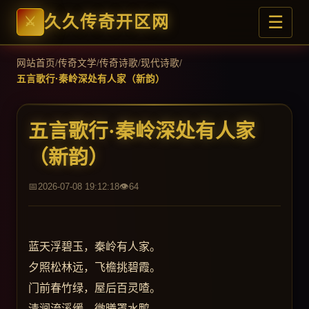
☰
久久传奇开区网
网站首页
/
传奇文学
/
传奇诗歌
/
现代诗歌
/
五言歌行·秦岭深处有人家（新韵）
五言歌行·秦岭深处有人家
（新韵）
2026-07-08 19:12:18
64
蓝天浮碧玉，秦岭有人家。
夕照松林远，飞檐挑碧霞。
门前春竹绿，屋后百灵喳。
清涧流溪缓，微曦罩水鸭。