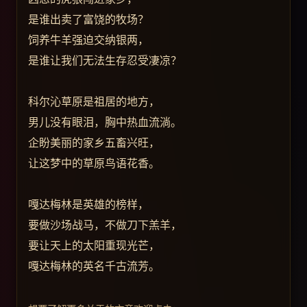
是谁出卖了富饶的牧场？
饲养牛羊强迫交纳银两，
是谁让我们无法生存忍受凄凉？
科尔沁草原是祖居的地方，
男儿没有眼泪，胸中热血流淌。
企盼美丽的家乡五畜兴旺，
让这梦中的草原鸟语花香。
嘎达梅林是英雄的榜样，
要做沙场战马，不做刀下羔羊，
要让天上的太阳重现光芒，
嘎达梅林的英名千古流芳。