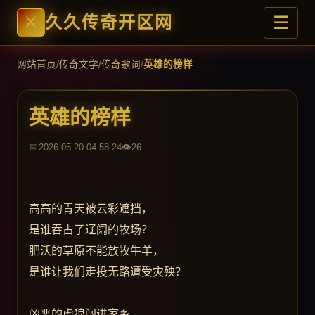
☰
久久传奇开区网
网站首页
/
传奇文学
/
传奇歌词
/
英雄的榜样
英雄的榜样
2026-05-20 04:58:24
26
高高的青天被云彩遮挡，
是谁吞占了辽阔的牧场？
肥沃的草原不能放牧牛羊，
是谁让我们走投无路遭受灾殃？
凶恶的虎狼闯进家乡，