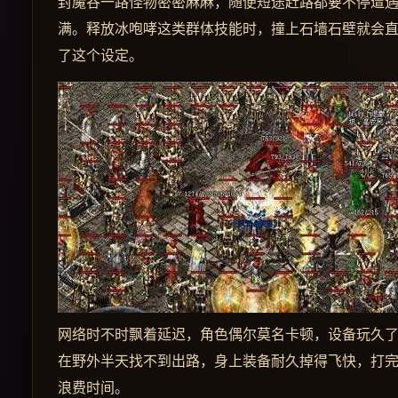
封魔谷一路怪物密密麻麻，随便短途赶路都要不停遭
满。释放冰咆哮这类群体技能时，撞上石墙石壁就会
了这个设定。
网络时不时飘着延迟，角色偶尔莫名卡顿，设备玩久
在野外半天找不到出路，身上装备耐久掉得飞快，打
浪费时间。