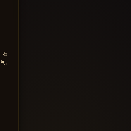
。石
傲气，