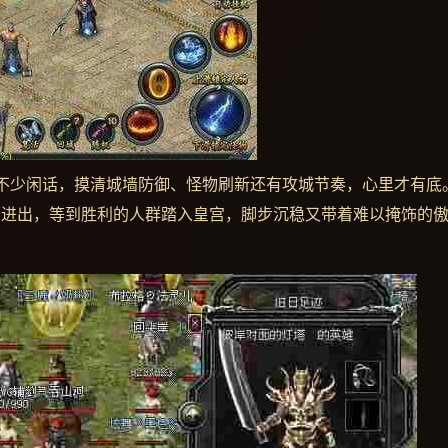
不少闲话，摸清城墙防御、怪物刷新还有攻城节奏，心里才有底
杀进出，等到胜利的人群踏入皇宫，脚步沉稳又带着难以掩饰的