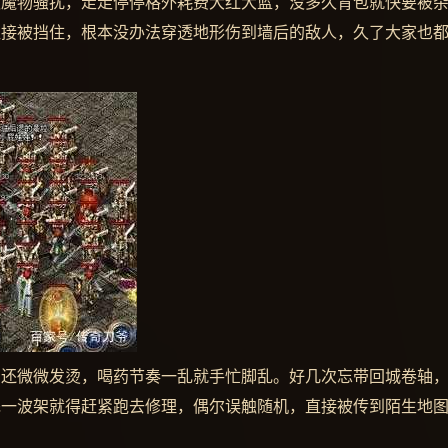
遇魔物骚扰，走走停停格外耗费大红大蓝，没多久背包就快要被
直接被挡住，根本没办法穿透地形伤到墙后的敌人，久了大家也
了还微微发烫，喝药节奏一乱就手忙脚乱。好几次忘带回城卷轴
完一波架就得赶紧跑去修理，偶尔误触随机，直接被传到陌生地