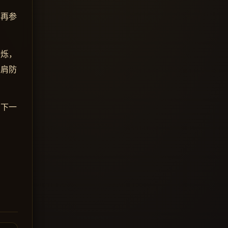
不再参
闪烁，
并肩防
在下一