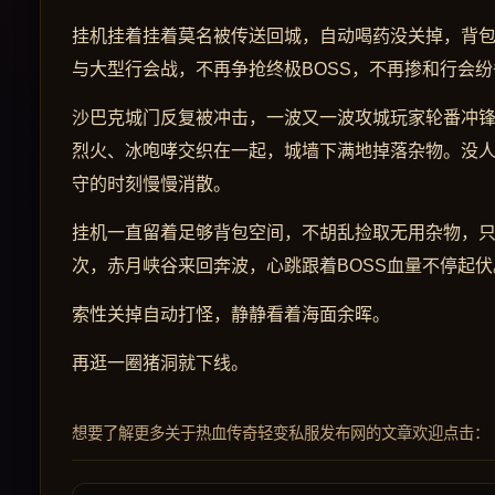
挂机挂着挂着莫名被传送回城，自动喝药没关掉，背
与大型行会战，不再争抢终极BOSS，不再掺和行会
沙巴克城门反复被冲击，一波又一波攻城玩家轮番冲
烈火、冰咆哮交织在一起，城墙下满地掉落杂物。没
守的时刻慢慢消散。
挂机一直留着足够背包空间，不胡乱捡取无用杂物，
次，赤月峡谷来回奔波，心跳跟着BOSS血量不停起伏
索性关掉自动打怪，静静看着海面余晖。
再逛一圈猪洞就下线。
想要了解更多关于热血传奇轻变私服发布网的文章欢迎点击：