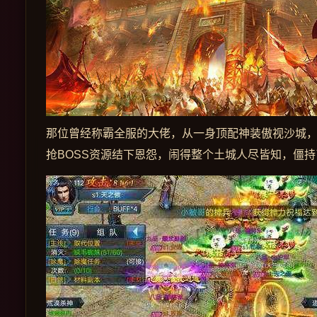
那位曾经称霸全服的大佬，从一身顶配神装傲视沙城
抢BOSS资源结下恩怨，闹得整个土城人尽皆知，僵