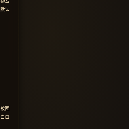
杂物塞
都默认
，被困
图白白