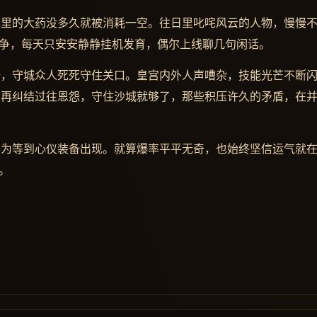
包里的大药没多久就被消耗一空。往日里叱咤风云的人物，慢慢
纷争，每天只安安静静挂机发育，偶尔上线聊几句闲话。
锋，守城众人死死守住关口。皇宫内外人声嘈杂，技能光芒不断
人再纠结过往恩怨，守住沙城就够了，那些积压许久的矛盾，在
只为等到心仪装备出现。就算爆率平平无奇，也始终坚信运气就
。