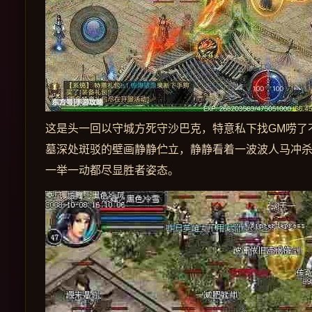
这是头一回以守城方死守沙巴克，特意私下找GM唠了
墓深处斑驳的壁画静静伫立，静静看着一波波人马冲
一举一动都尽显胜者姿态。