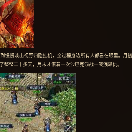
，到慢慢淡出视野归隐挂机，全过程身边所有人都看在眼里。月
持了整整二十多天，月末才借着一次沙巴克混战一笑泯恩仇。