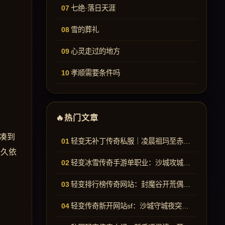
七绝·落日天涯
雪的葬礼
心灵走过的地方
孝顺需要条件吗
热门文章
凑到
轻变无补丁传奇私服｜凌晨祖玛至赤月的进阶手记
好久依
轻变冰雪传奇手游单职业：沙城攻城守耐久的游戏杂记
轻变排行榜传奇网站：封魔谷开荒偶遇老BOSS的日常手记
轻变传奇新开网站sf：沙城守城夜突发全服宠物叛变闹剧