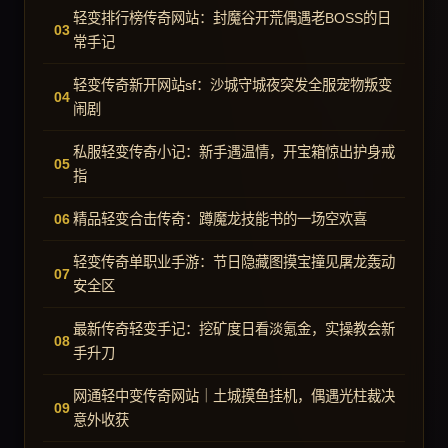
轻变排行榜传奇网站：封魔谷开荒偶遇老BOSS的日
常手记
轻变传奇新开网站sf：沙城守城夜突发全服宠物叛变
闹剧
私服轻变传奇小记：新手遇温情，开宝箱惊出护身戒
指
精品轻变合击传奇：蹲魔龙技能书的一场空欢喜
轻变传奇单职业手游：节日隐藏图摸宝撞见屠龙轰动
安全区
最新传奇轻变手记：挖矿度日看淡氪金，实操教会新
手升刀
网通轻中变传奇网站｜土城摸鱼挂机，偶遇光柱裁决
意外收获