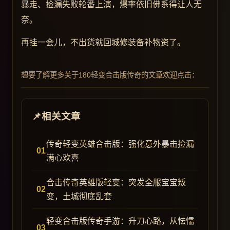
暴走、捡漏失败轮番上演，爆率依旧佛系得让人无
奈。
再挂一会儿，不出货就回城修装备补物资了。
想要了解更多关于180轻变合击版传奇的文章欢迎点击：
相关文章
传奇轻变英雄合击版：强化意外暴击捡漏
满心欢喜
合击传奇英雄版轻变：突发全服宝宝叛
变，土城彻底乱套
轻变合击版传奇手游：升刀心路，从怯懦