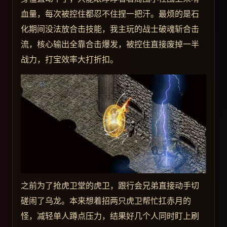
血量，每次被控住都忍不住捏一把汗。最烦的是石
化期间没法放合击技能，我主玩的战士破魂斩合击
流，核心输出全靠合击爆发，被控住直接废掉一半
战力，打宝效率大打折扣。
之前为了抢虎卫堂的虎卫，跟行会兄弟直接动手切
磋闹了乌龙。本来想着招两只虎卫帮忙扛赤月的
怪，减轻单人蹲点压力，结果好几个人同时盯上刷