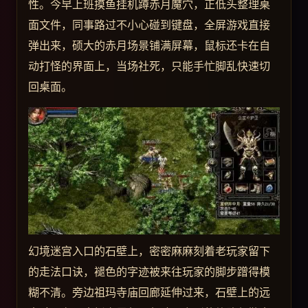
性。今早上班摸鱼挂机蹲赤月魔穴，正低头整理桌
面文件，同事路过不小心碰到键盘，全屏游戏直接
弹出来，硕大的赤月场景铺满屏幕，鼠标还卡在自
动打怪的界面上，当场社死，只能手忙脚乱快速切
回桌面。
幻境迷宫入口的石壁上，密密麻麻刻着老玩家留下
的走法口诀，褪色的字迹被来往玩家的脚步蹭得模
糊不清。旁边祖玛寺庙回廊延伸过来，石壁上的远