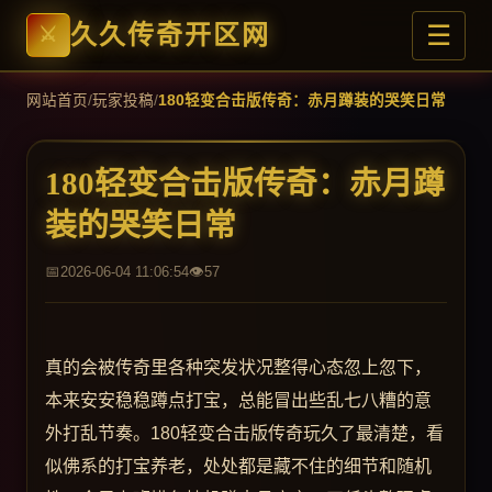
☰
久久传奇开区网
网站首页
/
玩家投稿
/
180轻变合击版传奇：赤月蹲装的哭笑日常
180轻变合击版传奇：赤月蹲
装的哭笑日常
2026-06-04 11:06:54
57
真的会被传奇里各种突发状况整得心态忽上忽下，
本来安安稳稳蹲点打宝，总能冒出些乱七八糟的意
外打乱节奏。180轻变合击版传奇玩久了最清楚，看
似佛系的打宝养老，处处都是藏不住的细节和随机