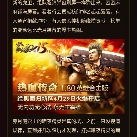
新的虎卫，组队邀请弹窗刷屏一样弹出来，密密麻
麻铺满屏幕。看着行会贡献榜的排名起起落落，有
人通宵捐献冲榜，有人佛系挂机随缘攒贡献，榜单
的变动远比赤月装备的爆率热闹。
赤月魔穴里的暗夜精灵是真的坑，之前一直没摸清
规律，直到好几次踩坑才发现，打掉暗夜精灵的瞬