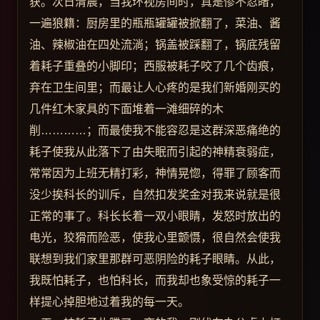
获。次日清晨，当我环视房间时，真是惨不忍睹，
一遍狼籍：厨房里的瓶瓶罐罐被掀翻了，菜油、酱
油、辣椒油在四处流淌；锅盖被踩翻了，锅底残留
着耗子重叠的小脚印；西服被耗子咬了几个齿痕，
弃在卫生间里；而最让人心疼的是我们新婚刚买的
几件红木家具的下面堆着一滩细碎的木
削…………；而最使我不能容忍是这群深恶痛绝的
耗子使我从此落下了由失眠而引起的神精衰弱症，
常常因为上班无精打彩，神情晃惚，得罪了顾客而
没少挨科长的训斥，自然扣发奖金对我来说就是很
正常的事了。科长长着一双小眼睛，发怒时放出的
电光，狡猾而险恶，使我心里颤慑，很自然会使我
联想到我们家里那群可恶阴险的耗子眼睛。从此，
我既怕耗子，也怕科长，而我却也象受惊的耗子一
样提心掉胆地过着我的每一天。