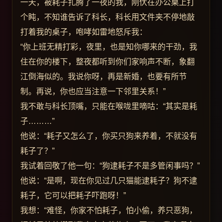
一天，被耗子扎腾了一夜的我，刚伏在办公桌上打
个盹，不知谁告诉了科长，科长用文件夹不停地敲
打着我的桌子，咆哮如雷地怒斥我：
“你上班无精打彩，夜里，也是知你哪来的干劲，我
住在你的楼下，整夜都听到你们家响声不断，象翻
江倒海似的。我说你呀，再是新婚，也要有所节
制。再说，你也应当注意一下邻里关系！”
我不敢与科长顶嘴，只能在喉咙里嘀咕：“其实是耗
子………”
他说：“耗子又怎么了，你买只狗来养着，不就没有
耗子了？”
我试着回敬了他一句：“狗逮耗子不是多管闲事吗？”
他说：“是啊，现在你见过几只猫能逮耗子？狗不逮
耗子，它可以把耗子吓跑呀！”
我想：“难怪，你家不怕耗子，怕小偷，养只恶狗，