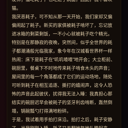
猫。
我厌恶耗子，可不知从那一天开始，我们家却又偏
偏闹起了耗子。新买的家俱被耗子啃坏了，忘记放
进冰箱的剩菜剩饭，一不小心就被耗子吃个精光。
特别是在那静寂的夜晚，突然间，似乎全世界的耗
子都潮涌般光临我家，象今年在汉城看世界杯一样
热闹：床下是耗子在“叽叽喳喳”地开会；大立柜前、
碗厨里，餐桌下不时地传来耗子啃食木头的声音；
屋间里的每一个角落都成了它们的运动场地，随处
可听到耗子在相互追逐、撕打的嬉闹声，这令人恐
怖的声音此起彼伏，扰得我无法入睡：我真担心那
结实的碗厨迟早会被耗子的坚牙利齿啃断，轰然倒
塌，锅碗瓢勺打得满地粉碎。
于是，我试着用手拍打床沿。拍打之后，耗子安静