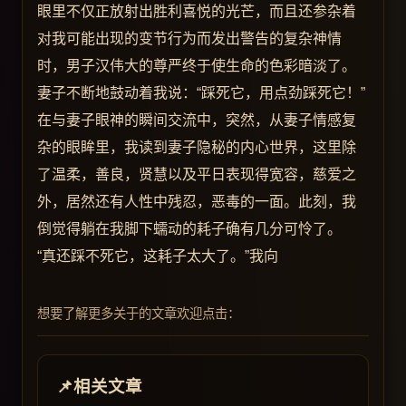
眼里不仅正放射出胜利喜悦的光芒，而且还参杂着
对我可能出现的变节行为而发出警告的复杂神情
时，男子汉伟大的尊严终于使生命的色彩暗淡了。
妻子不断地鼓动着我说：“踩死它，用点劲踩死它！”
在与妻子眼神的瞬间交流中，突然，从妻子情感复
杂的眼眸里，我读到妻子隐秘的内心世界，这里除
了温柔，善良，贤慧以及平日表现得宽容，慈爱之
外，居然还有人性中残忍，恶毒的一面。此刻，我
倒觉得躺在我脚下蠕动的耗子确有几分可怜了。
“真还踩不死它，这耗子太大了。”我向
想要了解更多关于的文章欢迎点击：
相关文章