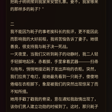
把耗子统统撵到我家来安营扎寨。要不，我家哪来
的那样多的耗子？”
二
我不能因为耗子的事老挨科长的批评，更不能因此
而影响我的大好前程，我将苦恼告诉了妻子。她很
善良，很支持我与耗子决一死战。
一天夜里，当我们又听到耗子的动静时，我二人轻
手轻脚地起床，赤着脚，手里拿着武器———扫帚
与拖布，悄悄地接近耗子发出声响的衣柜。突然，
我们拉亮了电灯，是她最先看到一只耗子，傻傻地
倦缩在衣柜脚下，象是被我们的突然出现惊呆了而
不知所措。
她用手戳了戳我的脊梁，意在通知我敌情出现了，
该你们男人建立功勋的时候到了。这时，那只耗子