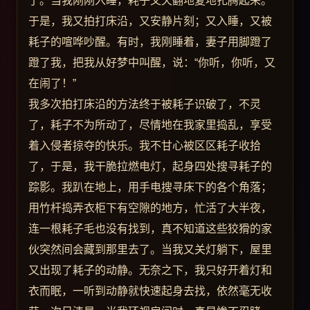
了。当我刚刚入睡，耗子又天翻地复地扎腾起来。
于是，我又拍打床沿，又安静片刻；又入睡，又被
耗子的喧哗吵醒。有时，我刚睡着，妻子用脚蹬了
蹬了我，把我从好梦中叫醒，说：“你听，你听，又
在闹了！”
我多次拍打床沿的方法终于被耗子识破了，不灵
了，耗子不为所动了，尽情地在我家里捣乱，享受
着入侵者掠夺的快乐。我不甘心被区区耗子收拾
了，于是，我干脆拉燃电灯，起身四处搜寻耗子的
踪影。我趴在地上，用手电搜寻床下的各个角落；
用竹杆捣弄衣柜下有空隙的地方，忙活了大半夜，
连一根耗子毛也没有找到，真不知道这些狡猾的家
伙突然间会藏到那里去了。当我又关灯躺下，屋里
又出现了耗子的动静。无奈之下，我只好开着灯和
衣而眠，一听到动静就快速起身去找，依然毫无收