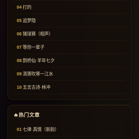
打的
追梦隐
猪球赛（相声）
等你一辈子
鹊桥仙·羊年七夕
清箫吹寒一江水
五言古诗·林冲
热门文章
七律·真情（新韵）