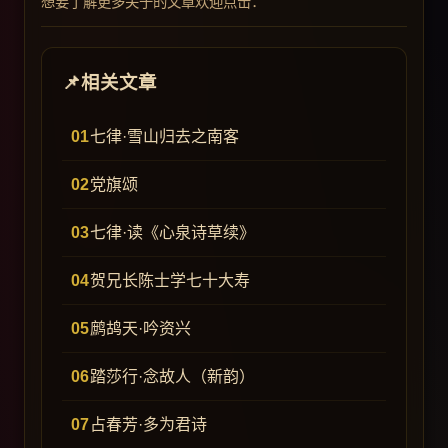
想要了解更多关于的文章欢迎点击：
相关文章
七律·雪山归去之南客
党旗颂
七律·读《心泉诗草续》
贺兄长陈士学七十大寿
鹧鸪天·吟资兴
踏莎行·念故人（新韵）
占春芳·多为君诗