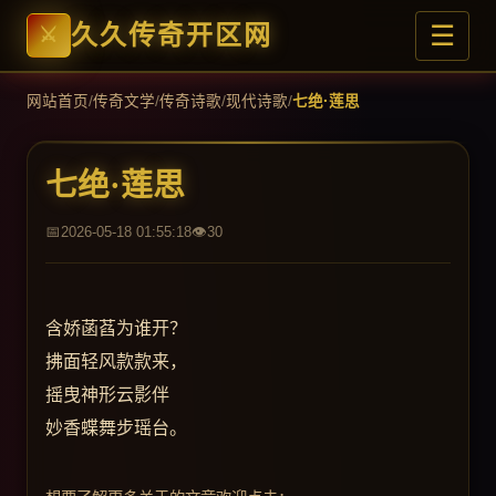
☰
久久传奇开区网
网站首页
/
传奇文学
/
传奇诗歌
/
现代诗歌
/
七绝·莲思
七绝·莲思
2026-05-18 01:55:18
30
含娇菡萏为谁开？
拂面轻风款款来，
摇曳神形云影伴
妙香蝶舞步瑶台。