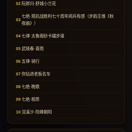
阮郎归·舒城小兰花
七绝·观抗战胜利七十周年阅兵有感（步韵王维《秋
夜曲》）
七律·太鲁阁砂卡礑步道
武陵春·喜雨
五律·骑行
你钻进老板名车
七绝·晚歌
七绝·相思
浣溪沙·险峰朝阳