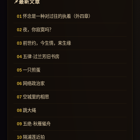
最新文章
怀念是一种对过往的执着（外四章）
夜，你寂寞吗？
前世约，今生情，来生缘
五律·过兰芳旧书房
一只煎蛋
网络政治家
空城里的相思
跳大绳
五绝·秋雁催舟
隔浦莲近拍