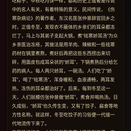
吃粽子、中秋吃月饼一样，都和历史上或者是传说
中的名人有关，有着特殊的意义。民间传说，《伤
寒杂病论》的著作者、东汉名医张仲景辞官回乡之
时，正值冬至，发现衣不蔽体的乡亲们的耳朵都冻
烂了，马上与其弟子支起大锅，煮“祛寒娇耳汤”为众
乡亲医治冻疮，其做法是用羊肉、辣椒和一些祛寒
药材在锅里煮熬，煮好后再把这些东西捞出来切
碎，用面皮包成耳朵状的“娇耳”，下锅煮熟后分给乞
药的病人。每人两只娇耳，一碗汤。人们吃了“娇
耳”，喝了“祛寒汤”，浑身暖和，血液通畅，两耳发
热，冻伤的耳朵都治好了。后来，每到冬至这一
天，人们就模仿张仲景做“娇耳”，煮食并喝热汤。日
久成俗，“娇耳”也久传生变，又有了饺子、扁食等地
方性名称。就这样，冬至吃饺子的习俗便一代接一
代地流传下来了。