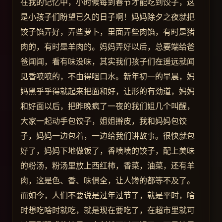
在我的记忆中，小时候每到春节才能吃到饺子，这
是小孩子们盼望已久的日子啊！妈妈除夕之夜就把
饺子馅弄好，弄些萝卜，里面弄些肉馅，有时是猪
肉的，有时是羊肉的。妈妈弄好以后，总要端给爸
爸闻闻，看有味没味，其实我们孩子们在遥远就闻
见香喷喷的，不由得咽口水。新年初一的早晨，妈
妈黑乎乎得就起来把面和好，让形的有劲道，妈妈
和好面以后，把昨晚疯了一夜的我们姐几个叫醒，
大家一起动手包饺子，姐姐擀皮，我和妈妈包饺
子，妈妈一边包着，一边给我们讲故事。很快就包
好了，妈妈下地做饭了，香喷喷的饺子，配上美味
的粉汤，粉汤里放上西红柿，香菜，油菜，还有羊
肉，这是色、香、味俱全，让人馋的都等不及了。
而如今，人们不要说是过年过节了，就是平时，啥
时想吃啥时就吃，就是现在要吃了，在超市里就可