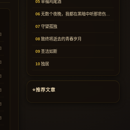
幸福鸡尾酒
无数个夜晚，我都在黑暗中听那悲伤的歌
守望孤独
日
致终将逝去的青春岁月
日
圣洁如斯
日
独居
日
推荐文章
日
日
日