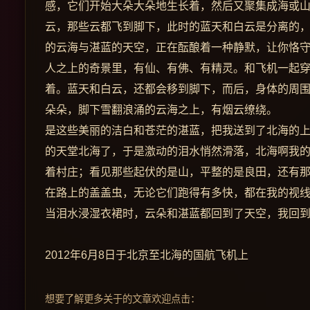
感，它们开始大朵大朵地生长着，然后又聚集成海或
云，那些云都飞到脚下，此时的蓝天和白云是分离的，
的云海与湛蓝的天空，正在酝酿着一种静默，让你恪
人之上的奇景里，有仙、有佛、有精灵。和飞机一起
着。蓝天和白云，还都会移到脚下，而后，身体的周
朵朵，脚下雪翻浪涌的云海之上，有烟云缭绕。
是这些美丽的洁白和苍茫的湛蓝，把我送到了北海的
的天堂北海了，于是激动的泪水悄然滑落，北海啊我
着村庄；看见那些起伏的是山，平整的是良田，还有
在路上的盖盖虫，无论它们跑得有多快，都在我的视
当泪水浸湿衣裙时，云朵和湛蓝都回到了天空，我回
2012年6月8日于北京至北海的国航飞机上
想要了解更多关于的文章欢迎点击：