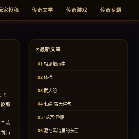
玩家投稿
传奇文学
传奇游戏
传奇专题
最新文章
相思烟雨中
体检
武大怨
和飞
七绝·雪天得句
我被那
“龙宫”渔船
那些蓝
藏在黑暗里的东西
白而质