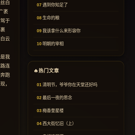
一丝白
遇到你知足了
广袤
生命的粮
凌驾于
包裹
我该拿什么来形容你
出白云
明朝的宰相
就是我
的路连
热门文章
像奔跑
示现，
清明节，爷爷你在天堂还好吗
最后一夜的思念
梅香奎星楼
西大街忆旧（上）