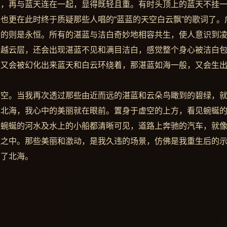
山，再与蓝天连在一起，显得既轻且重。有时头顶上的蓝天不挂
也更在此时终于质疑那些人唱的“蓝蓝的天空白云飘”的歌词了。
守的则是永恒。所有的湛蓝与洁白奇妙地相容共生，使人意识到
穿越云层，还会出现湛蓝不见和满目洁白，感觉整个身心被洁白
围又会被幻化出来蓝天和白云环绕着，那湛蓝如海一般，又会生
上空。当我再次透过那些由近而远的湛蓝和云朵鸟瞰到的碧绿，
的北海，我心中的美丽就在眼前。置身于虚空的上方，看见蜿蜒
那蜿蜒的河水及水上的小船都清晰可见，道路上奔驰的汽车，就
线之中。那些美丽和激动，是我久违的场景，仿佛是我重生后的
到了北海。