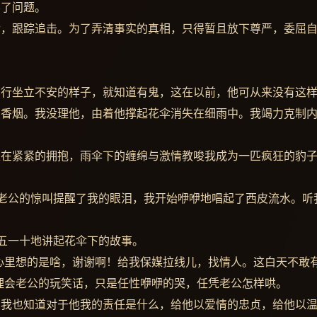
不了问题。
后，跟踪追击。为了弄清事实的真相，只得暂且放下尊严，委屈
和行坐立不安的样子，就知道有鬼，这在以前，他可从来没有这
买香烟。我没理他，由着他撑起花伞消失在细雨中。我竭力克制
正在紧紧的拥抱，雨伞下的缠绵与激情教唆我成为一匹疯狂的豹
”老公的惊叫提醒了我的眼泪，我开始咿咿地唱起了西皮流水。听
一五一十地讲起花伞下的故事。
心里想的是啥，谢谢啊！给我保媒拉线儿，找情人。这白天不敢
理会老公的玩笑话，只是任性咿咿的哭，任凭老公怎样哄。
，我也知道对于他我的责任是什么，给他以爱情的忠贞，给他以