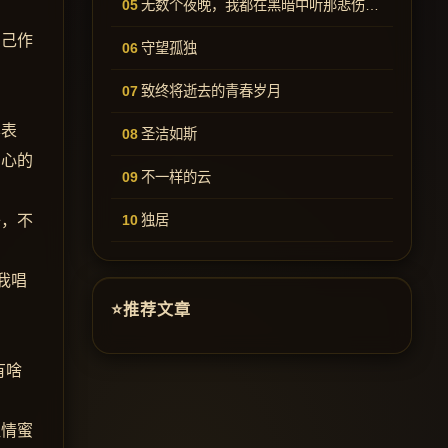
无数个夜晚，我都在黑暗中听那悲伤的歌
自己作
守望孤独
致终将逝去的青春岁月
样表
圣洁如斯
内心的
不一样的云
子，不
独居
我唱
推荐文章
有啥
温情蜜