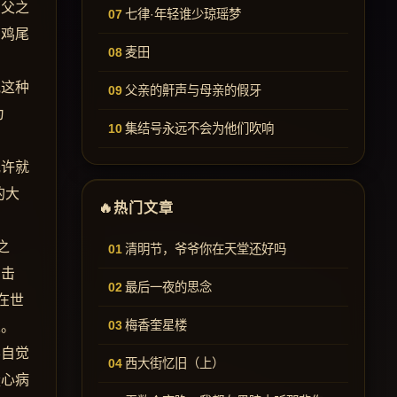
为父之
七律·年轻谁少琼瑶梦
的鸡尾
麦田
他这种
父亲的鼾声与母亲的假牙
为
集结号永远不会为他们吹响
或许就
的大
热门文章
之
清明节，爷爷你在天堂还好吗
出击
最后一夜的思念
在世
梅香奎星楼
人。
不自觉
西大街忆旧（上）
疑心病