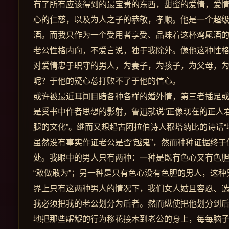
有了所有应该得到的最宝贵的东西，甜蜜的爱情，爱
心的仁慈，以及为人之子的恭敬，孝顺。他是一个超
酒。而我只作为一个受用者享受、品味着这杯鸡尾酒
老公性格内向，不爱言说，独于我除外。像他这种性
对爱情忠于职守的男人，为妻子，为孩子，为父母，为家
呢？于他的疑心总打败不了于他的信心。
或许被最近耳闻目睹各种各样的婚外情，第三者插足
是受书中作者思想的影射，鲁迅就说“正像现在的正人
腿的文化”。继而又想起古阿拉伯诗人穆塔纳比的诗话
虽然没有事实作证老公是否“越鬼”，然而种种证据终
处。我眼中的男人只有两种：一种是既有色心又有色
“敢做敢为”；另一种是只有色心没有色胆的男人，这
界上只有这两种男人的情况下，我们女人姑且容忍、
我必须把我的老公划分为后者。然而纵使把他划分到
地把那些龌龊的行为移花接木到老公的身上，每每脑