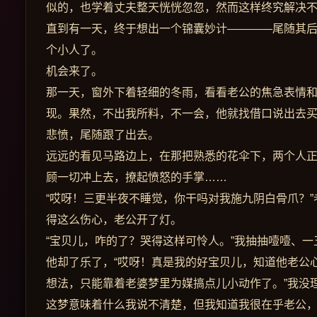
似的，也学着丈夫整天恍恍忽忽，然而这样终究解决
直到有一天，终于想出一个锦囊妙计————尾随其
个小人了。
机会来了。
那一天，窗外下着轻细的冬雨，看看老公的焦急表情
现。果然，不出我所料，不一会，他就找借口说出去
悲愤，尾随跟了出去。
远远的看见马路边上，在那把熟悉的花伞下，两个人
顾一切冲上去，撩起愤怒的手掌……
“哎呀！三更半夜不睡觉，你干吗对我施九阴白骨爪？
得这么伤心，老公开了灯。
“宝贝儿，咋的了？哭得这样可怜人。”我抽抽噎噎、
他却了乐了，“哎呀！真是我的好宝贝儿，知道他老公
想法，只能靠着老婆梦里为媒搞点儿小动作了。”我没
这梦意味着什么我说不清楚，但我知道我很在乎老公