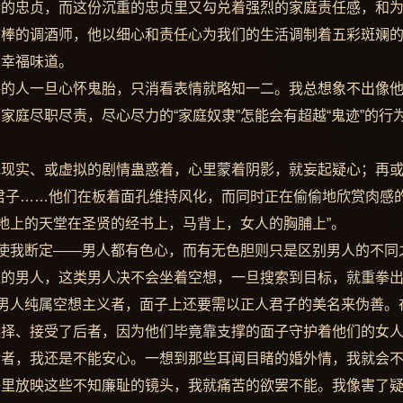
情的忠贞，而这份沉重的忠贞里又勾兑着强烈的家庭责任感，和
级棒的调酒师，他以细心和责任心为我们的生活调制着五彩斑斓
的幸福味道。
格的人一旦心怀鬼胎，只消看表情就略知一二。我总想象不出像
庭尽职尽责，尽心尽力的“家庭奴隶”怎能会有超越“鬼迹”的行
或现实、或虚拟的剧情蛊惑着，心里蒙着阴影，就妄起疑心；再
君子……他们在板着面孔维持风化，而同时正在偷偷地欣赏肉感
“地上的天堂在圣贤的经书上，马背上，女人的胸脯上”。
于使我断定——男人都有色心，而有无色胆则只是区别男人的不同
胆的男人，这类男人决不会坐着空想，一旦搜索到目标，就重拳
种男人纯属空想主义者，面子上还要需以正人君子的美名来伪善。
选择、接受了后者，因为他们毕竟靠支撑的面子守护着他们的女
后者，我还是不能安心。一想到那些耳闻目睹的婚外情，我就会
子里放映这些不知廉耻的镜头，我就痛苦的欲罢不能。我像害了