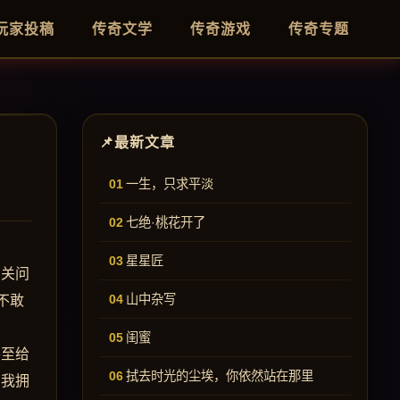
玩家投稿
传奇文学
传奇游戏
传奇专题
最新文章
一生，只求平淡
七绝·桃花开了
星星匠
，关问
山中杂写
不敢
闺蜜
甚至给
拭去时光的尘埃，你依然站在那里
，我拥