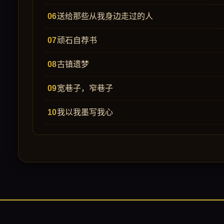
送给那些从我身边走过的人
顽石自荐书
古镇遗梦
宽巷子，窄巷子
我以我墨写我心