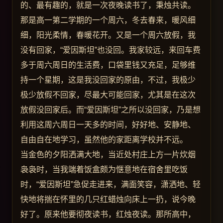
的、最有趣的，就是一次夜晚读书了，秉烛共读。
那是高一第二学期的一个周六，冬去春来，暖风细
细，阳光柔情，春暖花开。又是一个周六放假，我
没有回家，“爱因斯坦”也没回。我家较远，来回车费
多于周六周日的生活费，口袋里钱又充足，足够维
持一个星期，这是我没回家的原由，不过，我极少
极少放假不回家，尽最大可能回家，尤其是在这次
放假没回家后。而“爱因斯坦”之所以没回家，乃是想
利用这周六周日一天多的时间，好好地、安静地、
自由自在地学习，虽然他的家距离学校并不远。
当金色的夕阳洒满大地，当近处村庄上方一片炊烟
袅袅时，当我端着饭盒颇为惬意地在宿舍里吃饭
时，“爱因斯坦”急促走进来，满面笑容，潇洒地、轻
快地将揣在怀里的几只红蜡烛向床上一扔，说今晚
好了。原来他要彻夜读书，红烛夜读。那所高中，