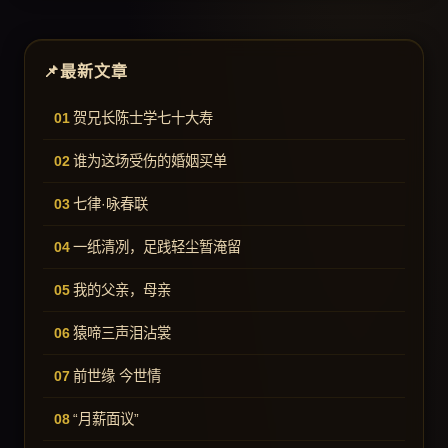
最新文章
贺兄长陈士学七十大寿
谁为这场受伤的婚姻买单
七律·咏春联
一纸清冽，足践轻尘暂淹留
我的父亲，母亲
猿啼三声泪沾裳
前世缘 今世情
“月薪面议”