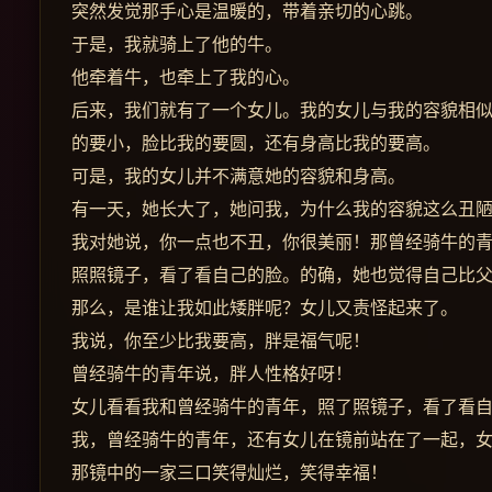
突然发觉那手心是温暖的，带着亲切的心跳。
于是，我就骑上了他的牛。
他牵着牛，也牵上了我的心。
后来，我们就有了一个女儿。我的女儿与我的容貌相
的要小，脸比我的要圆，还有身高比我的要高。
可是，我的女儿并不满意她的容貌和身高。
有一天，她长大了，她问我，为什么我的容貌这么丑
我对她说，你一点也不丑，你很美丽！那曾经骑牛的
照照镜子，看了看自己的脸。的确，她也觉得自己比
那么，是谁让我如此矮胖呢？女儿又责怪起来了。
我说，你至少比我要高，胖是福气呢！
曾经骑牛的青年说，胖人性格好呀！
女儿看看我和曾经骑牛的青年，照了照镜子，看了看
我，曾经骑牛的青年，还有女儿在镜前站在了一起，
那镜中的一家三口笑得灿烂，笑得幸福！