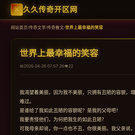
久久传奇开区网
网站首页
/
传奇文学
/
传奇散文
/
世界上最幸福的笑容
世界上最幸福的笑容
2026-04-28 07:57:26
22
我渴望着美丽，因为我不美丽，只拥有丑陋的容貌，
难过。
是谁给了我如此丑陋的容貌呢？是我的父母吧！
我要责怪他们，为何把我生的如此丑陋？
可我母亲却说，你一点也不丑，你很美丽。我父亲说