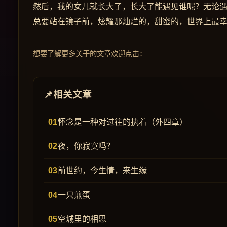
然后，我的女儿就长大了，长大了能遇见谁呢？无论
总要站在镜子前，炫耀那灿烂的，甜蜜的，世界上最
想要了解更多关于的文章欢迎点击：
相关文章
怀念是一种对过往的执着（外四章）
夜，你寂寞吗？
前世约，今生情，来生缘
一只煎蛋
空城里的相思