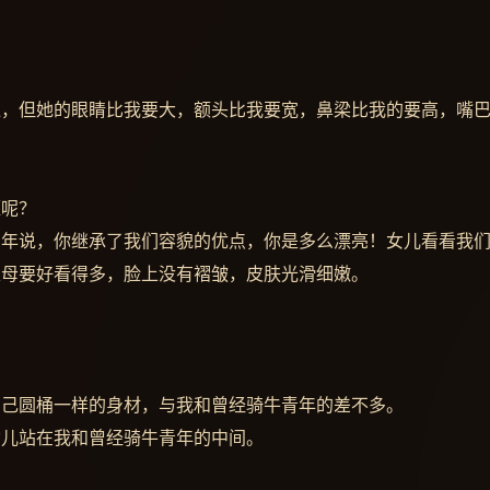
似，但她的眼睛比我要大，额头比我要宽，鼻梁比我的要高，嘴
陋呢？
青年说，你继承了我们容貌的优点，你是多么漂亮！女儿看看我
父母要好看得多，脸上没有褶皱，皮肤光滑细嫩。
自己圆桶一样的身材，与我和曾经骑牛青年的差不多。
女儿站在我和曾经骑牛青年的中间。