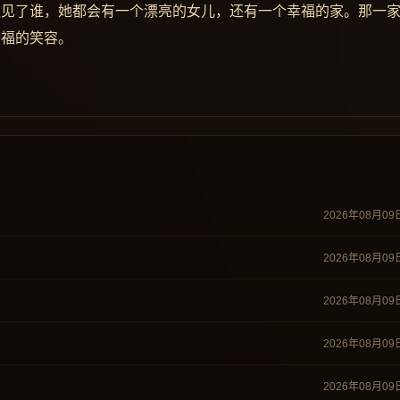
遇见了谁，她都会有一个漂亮的女儿，还有一个幸福的家。那一
幸福的笑容。
2026年08月09
2026年08月09
2026年08月09
2026年08月09
2026年08月09