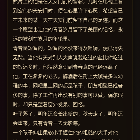
照片上的他是在天安门前的留影，儿时在电视上看
到宏伟的天安门时，便在心里许下心愿，希望自己
在未来的某一天在天安门前留下自己的足迹。而这
一个愿望也让他的青春岁月留下了美丽的记忆，永
远的被刻在岁月的年轮里。
青春是短暂的，短暂的还没来得及咀嚼，便已消失
无踪。当他有天对别人大声说我吃过的盐比你吃过
的饭还多时，他猛然意识到青春真的已经远离了
他，正在渐渐的老去。醉酒后在街上大喊是多么幼
稚的事，网吧里上网的都是孩子，朋友相聚已成奢
侈的事，除了工作再出没有别的事可以做，偶尔暇
时，却只是望着窗外发呆、回忆。
叶子落了，明年还会长出新的，秋天走了，明年还
会重来，只有青春一去无影踪。
一个孩子伸出柔软小手握住他的粗糙的大手对他