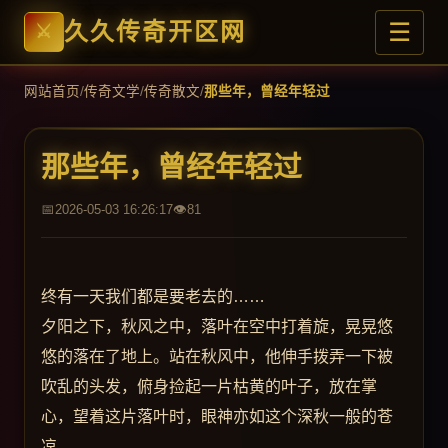
☰
久久传奇开区网
网站首页
/
传奇文学
/
传奇散文
/
那些年，曾经年轻过
那些年，曾经年轻过
2026-05-03 16:26:17
81
终有一天我们都是要老去的……
夕阳之下，秋风之中，落叶在空中打着旋，晃晃悠
悠的落在了地上。站在秋风中，他伸手拨弄一下被
吹乱的头发，俯身捡起一片枯黄的叶子，放在掌
心，望着这片落叶时，眼神亦如这个深秋一般的苍
凉。