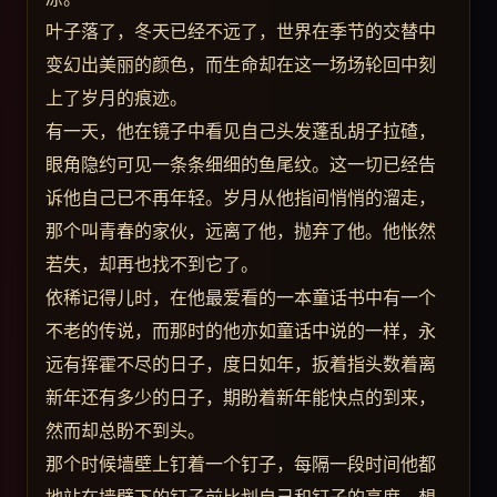
叶子落了，冬天已经不远了，世界在季节的交替中
变幻出美丽的颜色，而生命却在这一场场轮回中刻
上了岁月的痕迹。
有一天，他在镜子中看见自己头发蓬乱胡子拉碴，
眼角隐约可见一条条细细的鱼尾纹。这一切已经告
诉他自己已不再年轻。岁月从他指间悄悄的溜走，
那个叫青春的家伙，远离了他，抛弃了他。他怅然
若失，却再也找不到它了。
依稀记得儿时，在他最爱看的一本童话书中有一个
不老的传说，而那时的他亦如童话中说的一样，永
远有挥霍不尽的日子，度日如年，扳着指头数着离
新年还有多少的日子，期盼着新年能快点的到来，
然而却总盼不到头。
那个时候墙壁上钉着一个钉子，每隔一段时间他都