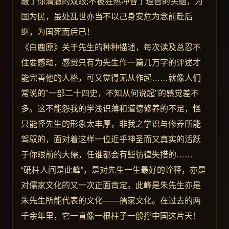
蔽了你清澈的双眼;不被狂热冲昏了理智的头脑，为
国为民，虽处乱世亦当不以己身安危为念前赴后
继，为国死而后已！
《白鹿原》关于先生的种种描述，每次读及总忍不
住要感动，感觉只有为先生作一篇几万字的评述才
能完善他的人格，可又觉得无从作起……就像人们
常说的"一部二十四史，不知从何说起"的感觉差不
多。这不能怨我的学浅识薄和道德修养的不足，怪
只能怪先生的形象太丰厚，非我之学识与修养所能
驾驭的，面对着这样一位近乎神圣而又真实的活跃
于你眼前的大儒，任谁都会有些彷徨失措的……
“砥柱人间是此峰”，是对先生一生最好的诠释，亦是
对儒家文化的又一次正面肯定。此峰是朱先生亦是
朱先生所能代表的文化——孺家文化。在过去的两
千余年里，它一直像一根柱子一般撑中国这片天！