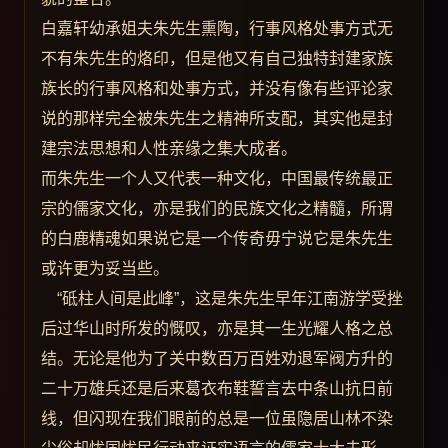
白嘉轩幼承姐夫朱先生熏陶，行事风格处事方式无
不有朱先生的烙印，但是他又有自己独特封建家族
族长的行事风格和处事方式，并没有像有些评论家
说的那样完全被朱先生之精神所支配，其实他是封
建宗法思想和人性亲缘之集大成者。
而朱先生一个人又代表一种文化，中国最传统最正
宗的儒家文化，亦是我们的民族文化之精髓，所谓
的白鹿精魂如果说它是一个传奇毋宁说它是朱先生
或许更为妥当些。
“砥柱人间是此峰”，这是朱先生早年江南游学受挫
后过华山时所发的慨叹，亦是其一生光耀人格之总
结。无论是他为了关中数百万百姓劝退军阀方升的
二十万雄兵还是后来葛衣布鞋誓言去中条山抗日前
线，但闪现在我们眼前的总是一位虽隐居山林不染