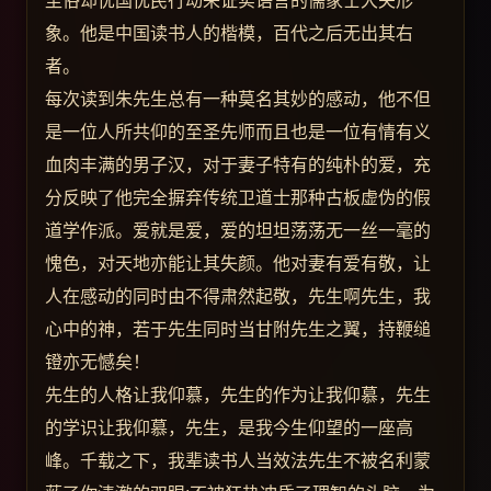
尘俗却忧国忧民行动来证实语言的儒家士大夫形
象。他是中国读书人的楷模，百代之后无出其右
者。
每次读到朱先生总有一种莫名其妙的感动，他不但
是一位人所共仰的至圣先师而且也是一位有情有义
血肉丰满的男子汉，对于妻子特有的纯朴的爱，充
分反映了他完全摒弃传统卫道士那种古板虚伪的假
道学作派。爱就是爱，爱的坦坦荡荡无一丝一毫的
愧色，对天地亦能让其失颜。他对妻有爱有敬，让
人在感动的同时由不得肃然起敬，先生啊先生，我
心中的神，若于先生同时当甘附先生之翼，持鞭缒
镫亦无憾矣！
先生的人格让我仰慕，先生的作为让我仰慕，先生
的学识让我仰慕，先生，是我今生仰望的一座高
峰。千载之下，我辈读书人当效法先生不被名利蒙