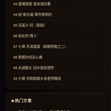
潇湘夜雨·游龙湖古寨
由“家乐福”事件想到的
浣溪沙·同（新韵）
局长的“情人”
七律·天涯孤旅（和枫桥韵之二）
禁烟为何这么难
水调歌头·回乡探亲感怀
七律·步韵和故乡县老师赠诗
热门文章