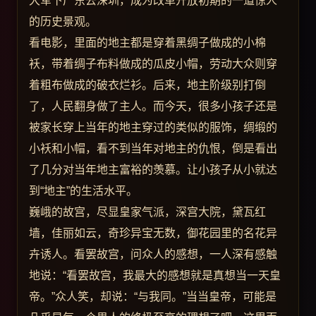
大军下广东去深圳，成为改革开放初期的一道惊人
的历史景观。
看电影，里面的地主都是穿着黑绸子做成的小棉
袄，带着绸子布料做成的瓜皮小帽，劳动大众则穿
着粗布做成的破衣烂衫。后来，地主阶级别打倒
了，人民翻身做了主人。而今天，很多小孩子还是
被家长穿上当年的地主穿过的类似的服饰，绸缎的
小袄和小帽，看不到当年对地主的仇恨，倒是看出
了几分对当年地主富裕的羡慕。让小孩子从小就达
到“地主”的生活水平。
巍峨的故宫，尽显皇家气派，深宫大院，黛瓦红
墙，佳丽如云，奇珍异宝无数，御花园里的名花异
卉诱人。看罢故宫，问众人的感想，一人深有感触
地说：“看罢故宫，我最大的感想就是真想当一天皇
帝。”众人笑，却说：“与我同。”当当皇帝，可能是