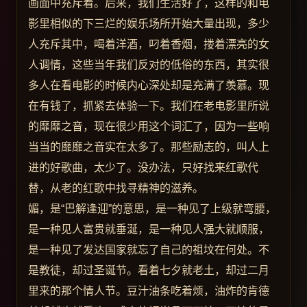
画面中充斥着。后来，我们生活好了，这样的和电
影里相似的下三烂的娱乐场所开始大量出现，多少
人充斥其中，喝着洋酒，叼着香烟，搂着漂亮的女
人调情，这些当年我们反对的低俗的东西，其实很
多人在看电影的时候内心深处却是充满了羡慕。现
在有钱了，抓紧去体验一下。我们在老电影里所说
的靡靡之音，现在很少用这个词汇了，因为一些响
当当的靡靡之音实在太多了。那些励志的，叫人上
进的好歌曲，太少了。没办法，只好找来红歌代
替，从老的红歌中找寻精神的滋养。
媚，是“巴解逢迎”的意思，是一种见了上级就弯腰，
是一种见人富贵就垂涎，是一种见人强大就顺服，
是一种见了发达国家就忘了自己的祖坟在何处。不
是教徒，却过圣诞节。看着七夕就老土，却过二月
里来的那个情人节。豆汁油条吃着烦，油炸的肯德