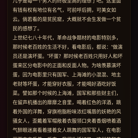
几乎是每一个男人的终极至高的理想了吧。这里面
有钱有权有地位有名气，可前呼后拥，可美女如
云。倘若看的是贫民窟，大概就不会生发做一个贫
民的感想了。
上世纪七八十年代，革命战争题材的电影特别多，
那时候老百姓的生活不好，看电影后，都说：“做演
员还是演坏蛋。”坏蛋？那时候老百姓只用好人和坏
蛋来区分电影中的正面和反面人物。为啥羡慕演坏
蛋，因为电影里只有国军、上海滩的小混混、地主
老财等坏蛋，才能穿好衣服，才能喝好酒吃好饭
菜。譬如那个时候的上海滩，国军和那些财主们，
在留声机播出的靡靡之音里，喝着红色的洋酒，跳
着外国的洋舞，穿旗袍脂粉味浓红嘴唇的妖艳的风
骚女人，歪戴着军帽敞着衣服领口夹着香烟喷着酒
气醉眼迷离看着搂着女人跳舞的国军军人，在电影