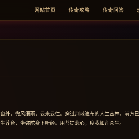
网站首页
传奇攻略
传奇问答
看窗外，微风细雨，云来云往。穿过荆棘遍布的人生丛林，前方
化生莲台，坐弥陀身下听经。用菩提悲心，度我如莲众生。