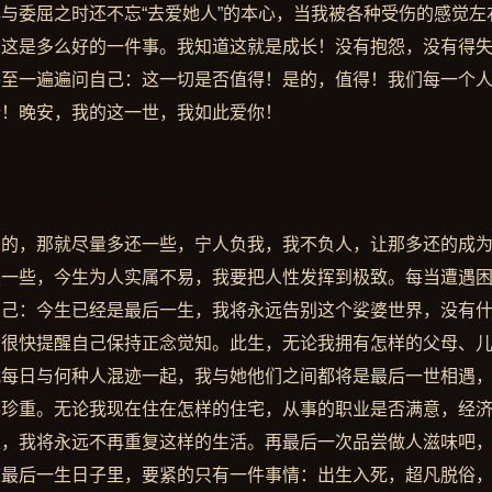
与委屈之时还不忘“去爱她人”的本心，当我被各种受伤的感觉左
，这是多么好的一件事。我知道这就是成长！没有抱怨，没有得
甚至一遍遍问自己：这一切是否值得！是的，值得！我们每一个
惜！晚安，我的这一世，我如此爱你！
债的，那就尽量多还一些，宁人负我，我不负人，让那多还的成
报一些，今生为人实属不易，我要把人性发挥到极致。每当遭遇
自己：今生已经是最后一生，我将永远告别这个娑婆世界，没有
会很快提醒自己保持正念觉知。此生，无论我拥有怎样的父母、
我每日与何种人混迹一起，我与她他们之间都将是最后一世相遇
得珍重。无论我现在住在怎样的住宅，从事的职业是否满意，经
生，我将永远不再重复这样的生活。再最后一次品尝做人滋味吧
这最后一生日子里，要紧的只有一件事情：出生入死，超凡脱俗