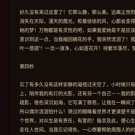
好久没有来过这里了！它那么静，那么美。远离尘世
消失在天际，漫天的霞光，和着徐徐的风，心都会变
她的梦！万物都是有灵性的吧，如果我爱她是不是应
意识到这一点，当我缩回摘花的手，我突然流泪了！我
叶一菩提”！一念一清净，心如莲花开！待繁华落尽，
第四秒
忘了有多久没有这样安静的凝视过天空了，小时候只
上，陪伴我的有灯的光影，还有另一个自己－－我的
疏影，夜色深沉如海，它写满了慈悲，让我在一瞬间了
所以偶尔流泪怕什么！哭过的眼睛看世界才更清楚不
个世界，对众生是有责任，有爱的！每念及此，便心
走在人世间，当我忘记得失，一心想要帮助周围人的