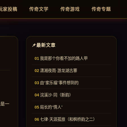
玩家投稿
传奇文学
传奇游戏
传奇专题
最新文章
我是那个你看不加的路人甲
潇湘夜雨·游龙湖古寨
由“家乐福”事件想到的
浣溪沙·同（新韵）
已是一
局长的“情人”
七律·天涯孤旅（和枫桥韵之二）