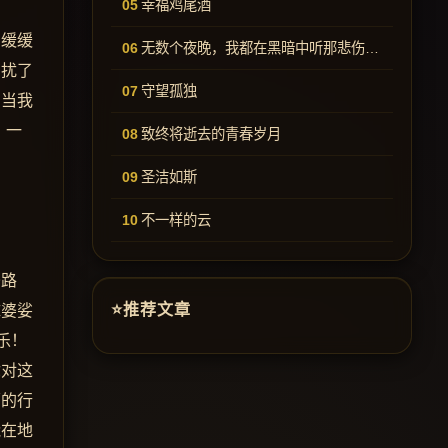
幸福鸡尾酒
阳缓缓
无数个夜晚，我都在黑暗中听那悲伤的歌
怕扰了
守望孤独
！当我
，一
致终将逝去的青春岁月
圣洁如斯
不一样的云
条路
推荐文章
抹婆娑
乐！
你对这
荡的行
能在地