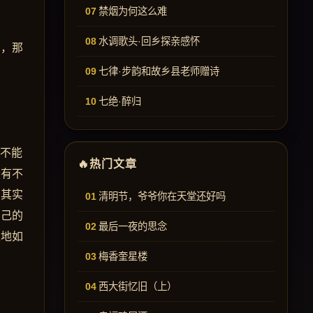
禁烟为何这么难
水调歌头·回乡探亲感怀
爱，那
七律·步韵和故乡县老师赠诗
七绝·醉归
么不能
热门文章
会有不
，其实
清明节，爷爷你在天堂还好吗
自己的
最后一夜的思念
天地如
梅香奎星楼
西大街忆旧（上）