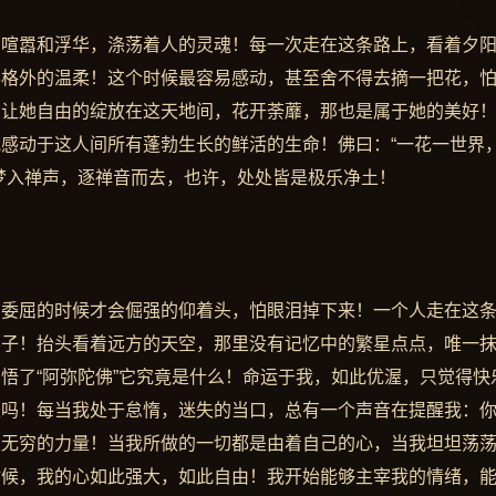
的喧嚣和浮华，涤荡着人的灵魂！每一次走在这条路上，看着夕
得格外的温柔！这个时候最容易感动，甚至舍不得去摘一把花，
该让她自由的绽放在这天地间，花开荼蘼，那也是属于她的美好
感动于这人间所有蓬勃生长的鲜活的生命！佛曰：“一花一世界
梦入禅声，逐禅音而去，也许，处处皆是极乐净土！
有委屈的时候才会倔强的仰着头，怕眼泪掉下来！一个人走在这
影子！抬头看着远方的天空，那里没有记忆中的繁星点点，唯一
悟了“阿弥陀佛”它究竟是什么！命运于我，如此优渥，只觉得快
是吗！每当我处于怠惰，迷失的当口，总有一个声音在提醒我：
生无穷的力量！当我所做的一切都是由着自己的心，当我坦坦荡
时候，我的心如此强大，如此自由！我开始能够主宰我的情绪，