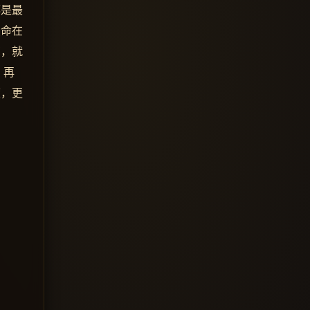
都是最
慧命在
有，就
！再
渡，更