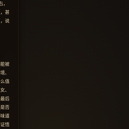
右，
失，甚
人，说
为能被
困境、
什么值
儿女、
，最后
济是否
，味道
，证悟