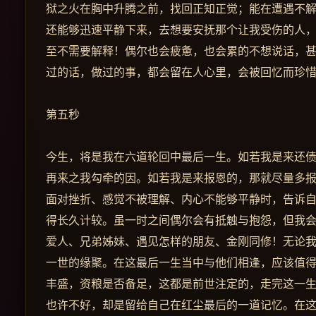
狱之火在胸中升腾之前，找回正知正觉；能在遭遇不解
还能够迅速平静下来，去想要安抚那个让我受伤的人
至不需要解释！偶尔也会疲惫，也会累的不想说话，
过的话，做过的事，都会留在人心里，会被回忆而珍
第五秒
今生，将是我在六道轮回中最后一生。如若我是来还
再来之我勾牵的因。如若我是来报恩的，那就尽量多
面对挫折、感觉不被理解、内心不能够平静时，告诉
得长久计较。虽一时之间偶尔会有抵触与抱怨，但我
爱人、兄弟姊妹、遇见怎样的朋友、金刚同修！无论
一世的缘聚。在这最后一生当中与他们相逢，应该值
丰盛，资粮是否备足，这都是前世注定的，走完这一
也许不好，却是留给自己在红尘最后的一道记忆。在