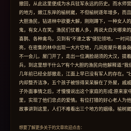
撤回，从此这里便成为水兵驻军永远的历史。而水师
的地方，嫩江东岸的榆树崴，不但榆树逐年增多，而
大胆渔民，钻进林中欲要大解，刚刚蹲下，一种女人
鬼，有女人在笑。渔民们仗着人多，再说大白天哪来
喜鹊、各种禽鸟，见到有“不速之客”侵犯领地，一时
亮，在密集的林中出现一大片空地，几间房屋升着袅
不一会儿，屋门开了，走出一位满脸胡须的大汉，提着
兵，到这里想干什么?”有个大胆的渔民向他解释道:“我
几年前已经全部撤走，江面上早已没有军人的存在。”
内却整齐洁净，五个孩子被惊得呆呆躲在了外屋，戚
子外面事情之后，才慢慢说出这个家庭的形成:原来家
里，实现了他们忠贞的爱情。有位打猎的好心老人为
故事讲到这里，人们不难看出三个地方的姻缘。榆树
想要了解更多关于的文章欢迎点击：