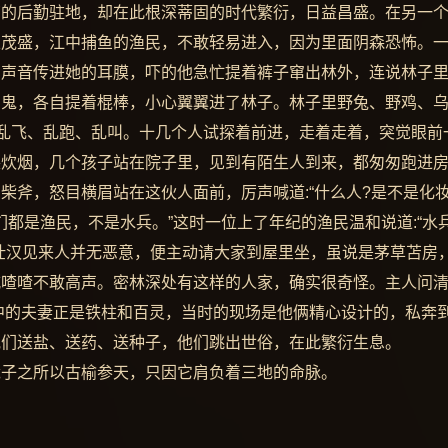
营的后勤驻地，却在此根深蒂固的时代繁衍，日益昌盛。在另一
且茂盛，江中捕鱼的渔民，不敢轻易进入，因为里面阴森恐怖。
的声音传进她的耳膜，吓的他急忙提着裤子窜出林外，连说林子
的鬼，各自提着棍棒，小心翼翼进了林子。林子里野兔、野鸡、
间乱飞、乱跑、乱叫。十几个人试探着前进，走着走着，突觉眼前
袅炊烟，几个孩子站在院子里，见到有陌生人到来，都匆匆跑进
柴斧，怒目横眉站在这伙人面前，厉声喊道:“什么人?是不是化
们都是渔民，不是水兵。”这时一位上了年纪的渔民温和说道:“水
壮汉见来人并无恶意，便主动请大家到屋里坐，虽说是茅草苫房
戚喳喳不敢高声。密林深处有这样的人家，确实很奇怪。主人问
中的夫妻正是铁柱和百灵，当时的现场是他俩精心设计的，私奔
他们送盐、送药、送种子，他们跳出世俗，在此繁衍生息。
崴子之所以古榆参天，只因它肩负着三地的命脉。