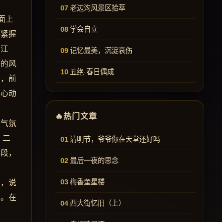
老边沟风景区拾萃
面上
学会自立
手紧握
布江
记忆最美，沉淀哀伤
感的风
五绝·春日偶成
空，前
惊心动
热门文章
的气氛
。二
清明节，爷爷你在天堂还好吗
阶段，
最后一夜的思念
梅香奎星楼
和，说
路。在
西大街忆旧（上）