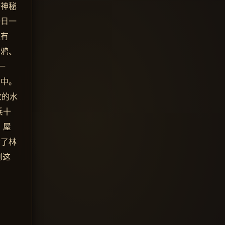
个神秘
一日一
里有
乌鸦、
一
房中。
妆的水
兵十
，屋
清了林
到这