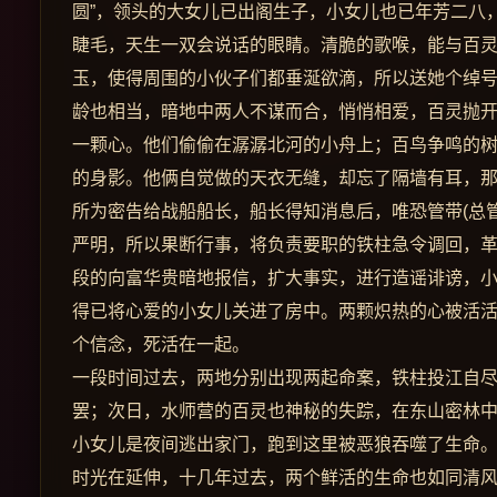
圆”，领头的大女儿已出阁生子，小女儿也已年芳二八
睫毛，天生一双会说话的眼睛。清脆的歌喉，能与百
玉，使得周围的小伙子们都垂涎欲滴，所以送她个绰号
龄也相当，暗地中两人不谋而合，悄悄相爱，百灵抛
一颗心。他们偷偷在潺潺北河的小舟上；百鸟争鸣的
的身影。他俩自觉做的天衣无缝，却忘了隔墙有耳，
所为密告给战船船长，船长得知消息后，唯恐管带(总管
严明，所以果断行事，将负责要职的铁柱急令调回，
段的向富华贵暗地报信，扩大事实，进行造谣诽谤，
得已将心爱的小女儿关进了房中。两颗炽热的心被活
个信念，死活在一起。
一段时间过去，两地分别出现两起命案，铁柱投江自
罢；次日，水师营的百灵也神秘的失踪，在东山密林
小女儿是夜间逃出家门，跑到这里被恶狼吞噬了生命
时光在延伸，十几年过去，两个鲜活的生命也如同清