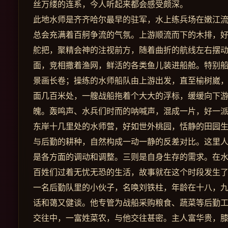
丝万缕的连系，今人听起来都会感受颇深。
此地水师是齐齐哈尔最早的驻军，水上练兵场在嫩江流
总会充满着百舸争流的气氛。上游顺流而下的木排，
舵把，聚精会神的注视前方，随着曲折的航线左右摆
面，竞相撒着渔网，鲜活的各类鱼儿装进船舱。特别
景画长卷；操练的水师船队由上游出发，直至榆树崴
面几百米处，一艘战船拖着个大大的浮标，缓缓向下
魄。轰鸣声、水兵们时而的呐喊声，混成一片，好一
东岸十几里处的水师营，好如世外桃园，恬静的田园
与后勤的耕种，自然构成一动一静的反差对比。这里人
是各方面的调动和调整。三则是自身生存的需求。在
百姓们过着无忧无恐的生活，故事就在这个时段发生
一名后勤队里的小伙子，名唤刘铁柱，年龄在十八，
话和蔼又健谈。他专管为战船采购粮食、蔬菜等后勤
交往中，一富姓菜农，与他交往甚密。主人富华贵，膝