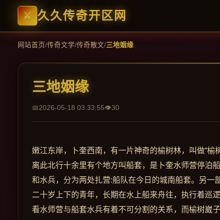
久久传奇开区网
网站首页
/
传奇文学
/
传奇散文
/
三地姻缘
三地姻缘
2026-05-18 03:33:55
30
嫩江东岸，卜奎西南，有一片神奇的榆树林，叫做“榆
离此北行十余里有个地方叫船套，是卜奎水师营停泊
和水兵，分为两处扎营:船队在今日的城南船套。另一
二十岁上下的青年，长期在水上船来舟往，执行着巡
看水师营与船套水兵有着不可分割的关系，而榆树崴子