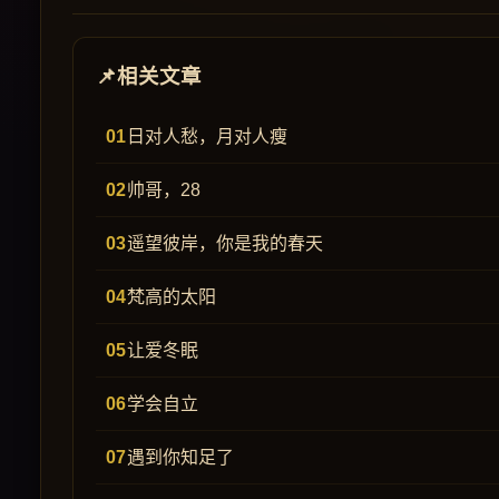
相关文章
日对人愁，月对人瘦
帅哥，28
遥望彼岸，你是我的春天
梵高的太阳
让爱冬眠
学会自立
遇到你知足了