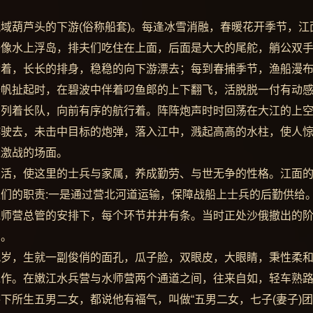
域葫芦头的下游(俗称船套)。每逢冰雪消融，春暖花开季节，江
好像水上浮岛，排夫们吃住在上面，后面是大大的尾舵，艄公双
动着，长长的排身，稳稳的向下游漂去；每到春捕季节，渔船漫
船帆扯起时，在碧波中伴着叼鱼郎的上下翻飞，活脱脱一付有动
，列着长队，向前有序的航行着。阵阵炮声时时回荡在大江的上
游驶去，未击中目标的炮弹，落入江中，溅起高高的水柱，使人
派激战的场面。
生活，使这里的士兵与家属，养成勤劳、与世无争的性格。江面
们的职责:一是通过营北河道运输，保障战船上士兵的后勤供给
水师营总管的安排下，每个环节井井有条。当时正处沙俄撤出的
了。
九岁，生就一副俊俏的面孔，瓜子脸，双眼皮，大眼睛，秉性柔
工作。在嫩江水兵营与水师营两个通道之间，往来自如，轻车熟
下所生五男二女，都说他有福气，叫做“五男二女，七子(妻子)团