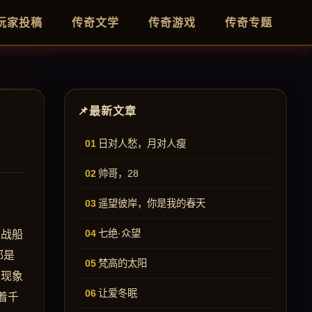
玩家投稿
传奇文学
传奇游戏
传奇专题
最新文章
日对人愁，月对人瘦
帅哥，28
遥望彼岸，你是我的春天
七绝·众望
来战船
都是
梵高的太阳
。现象
让爱冬眠
着千