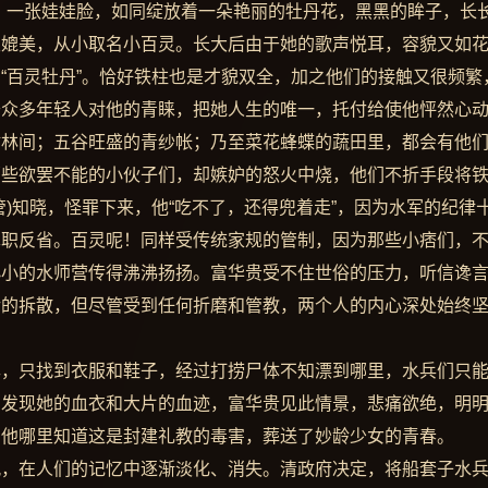
，一张娃娃脸，如同绽放着一朵艳丽的牡丹花，黑黑的眸子，长
灵媲美，从小取名小百灵。长大后由于她的歌声悦耳，容貌又如
“百灵牡丹”。恰好铁柱也是才貌双全，加之他们的接触又很频繁
开众多年轻人对他的青睐，把她人生的唯一，托付给使他怦然心
树林间；五谷旺盛的青纱帐；乃至菜花蜂蝶的蔬田里，都会有他
那些欲罢不能的小伙子们，却嫉妒的怒火中烧，他们不折手段将
)知晓，怪罪下来，他“吃不了，还得兜着走”，因为水军的纪律
革职反省。百灵呢！同样受传统家规的管制，因为那些小痞们，
小小的水师营传得沸沸扬扬。富华贵受不住世俗的压力，听信谗
活的拆散，但尽管受到任何折磨和管教，两个人的内心深处始终
尽，只找到衣服和鞋子，经过打捞尸体不知漂到哪里，水兵们只
中发现她的血衣和大片的血迹，富华贵见此情景，悲痛欲绝，明
。他哪里知道这是封建礼教的毒害，葬送了妙龄少女的青春。
风，在人们的记忆中逐渐淡化、消失。清政府决定，将船套子水