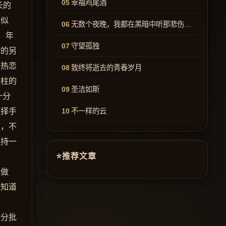
幸福鸡尾酒
长的
花似
无数个夜晚，我都在黑暗中听那悲伤的歌
，年
守望孤独
动的另
们热恋
致终将逝去的青春岁月
铁柱的
圣洁如斯
十分
不择手
不一样的云
言，不
坚持一
推荐文章
能做
明知道
兵分批